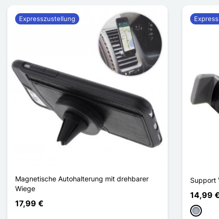
Expresszustellung
Express
Magnetische Autohalterung mit drehbarer
Support 
Wiege
14,99 
17,99 €
Grau