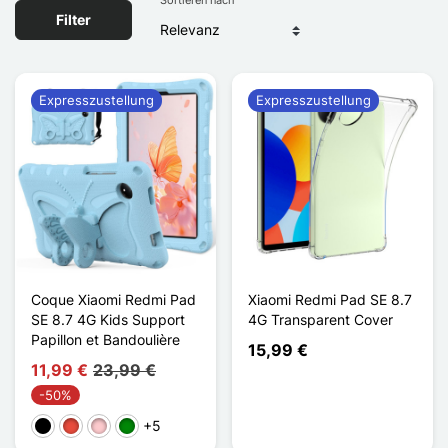
Filter
Expresszustellung
Expresszustellung
Coque Xiaomi Redmi Pad
Xiaomi Redmi Pad SE 8.7
SE 8.7 4G Kids Support
4G Transparent Cover
Papillon et Bandoulière
15,99 €
11,99 €
23,99 €
-50%
+5
Schwarz
Rot
Pink
Grün