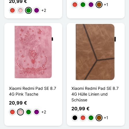
20,99 €
+1
Rot
Grün
Violett
Braun
+2
Rot
Pink
Grün
Violett
Xiaomi Redmi Pad SE 8.7
Xiaomi Redmi Pad SE 8.7
4G Pink Tasche
4G Hülle Linien und
Schüsse
20,99 €
20,99 €
+2
Rot
Pink
Grün
Violett
+1
Schwarz
Rot
Grün
Braun