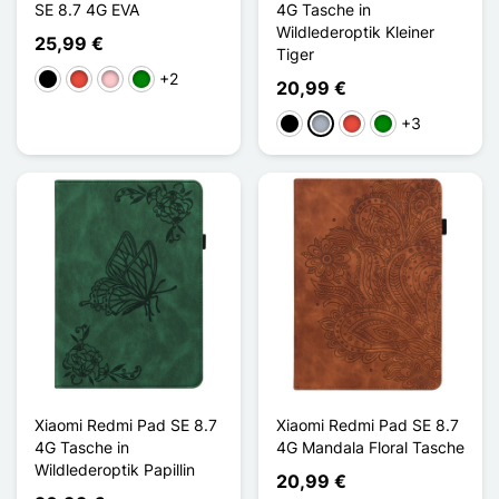
SE 8.7 4G EVA
4G Tasche in
Wildlederoptik Kleiner
25,99 €
Tiger
+2
Schwarz
Rot
Pink
Grün
20,99 €
+3
Schwarz
Grau
Rot
Grün
Xiaomi Redmi Pad SE 8.7
Xiaomi Redmi Pad SE 8.7
4G Tasche in
4G Mandala Floral Tasche
Wildlederoptik Papillin
20,99 €