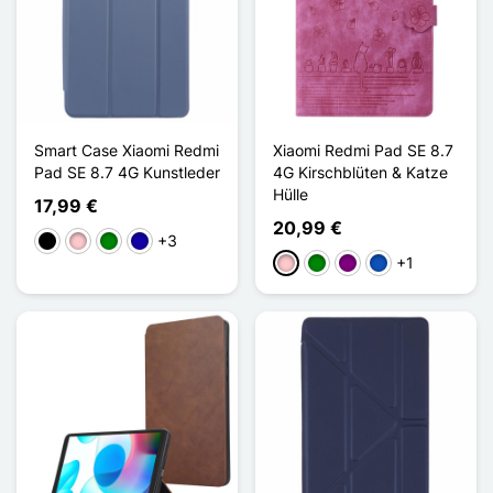
Smart Case Xiaomi Redmi
Xiaomi Redmi Pad SE 8.7
Pad SE 8.7 4G Kunstleder
4G Kirschblüten & Katze
Hülle
17,99 €
20,99 €
+3
Schwarz
Pink
Grün
Dunkelblau
+1
Pink
Grün
Violett
Saphir