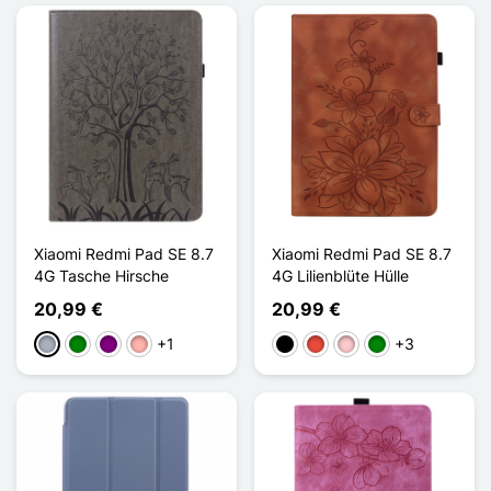
Xiaomi Redmi Pad SE 8.7
Xiaomi Redmi Pad SE 8.7
4G Tasche Hirsche
4G Lilienblüte Hülle
20,99 €
20,99 €
+1
+3
Grau
Grün
Violett
Roségold
Schwarz
Rot
Pink
Grün