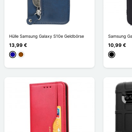
Hülle Samsung Galaxy S10e Geldbörse
Samsung Gal
13,99 €
10,99 €
Dunkelblau
Braun
Schwarz