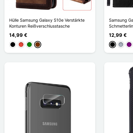
Hülle Samsung Galaxy S10e Verstärkte
Samsung Gal
Konturen Reißverschlusstasche
Schmetterli
14,99 €
12,99 €
Schwarz
Rot
Grün
Kaffee
Schwarz
Grau
Vio