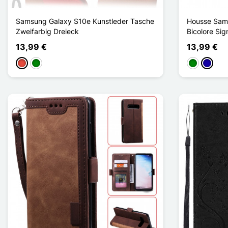
Samsung Galaxy S10e Kunstleder Tasche
Housse Sams
Zweifarbig Dreieck
Bicolore Sig
13,99 €
13,99 €
Rot
Grün
Grün
Dunkel