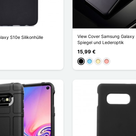
View Cover Samsung Galaxy
axy S10e Silikonhülle
Spiegel und Lederoptik
15,99 €
Schwarz
Hellblau
Golden
Roségold