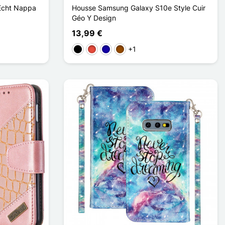
Echt Nappa
Housse Samsung Galaxy S10e Style Cuir
Géo Y Design
13,99 €
+1
Schwarz
Rot
Dunkelblau
Braun