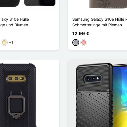
axy S10e Hülle
Samsung Galaxy S10e Hülle R
nge und Blumen
Schmetterlinge mit Riemen
12,99 €
+1
lett
Golden
Grau
Roségold