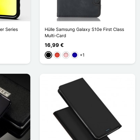
r Series
Hülle Samsung Galaxy S10e First Class
Multi-Card
16,99 €
+1
Schwarz
Rot
Pink
Dunkelblau