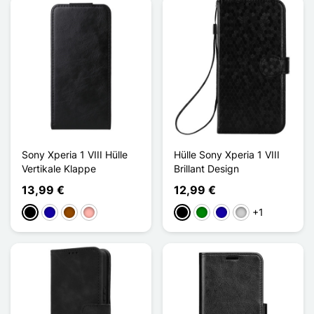
Sony Xperia 1 VIII Hülle
Hülle Sony Xperia 1 VIII
Vertikale Klappe
Brillant Design
13,99 €
12,99 €
+1
Schwarz
Dunkelblau
Braun
Roségold
Schwarz
Grün
Dunkelblau
Silber