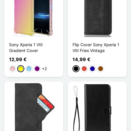
Sony Xperia 1 VIII
Flip Cover Sony Xperia 1
Gradient Cover
VIII Fries Vintage
12,99 €
14,99 €
+2
Pink
Gelb
Hellblau
Violett
Schwarz
Rot
Dunkelblau
Braun