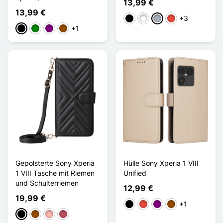
13,99 €
13,99 €
+3
Schwarz
Weiß
Grau
Rot
+1
Schwarz
Grün
Violett
Braun
Gepolsterte Sony Xperia
Hülle Sony Xperia 1 VIII
1 VIII Tasche mit Riemen
Unified
und Schulterriemen
12,99 €
19,99 €
+1
Schwarz
Rot
Violett
Braun
Schwarz
Braun
Roségold
Dunkelrosa