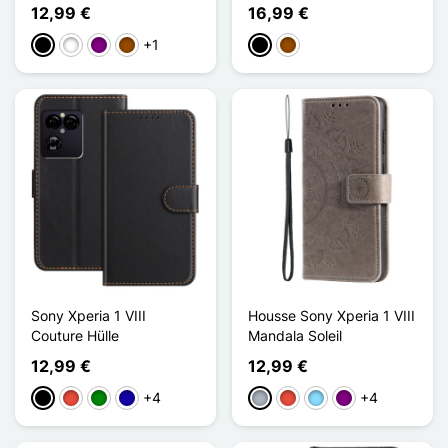
12,99 €
16,99 €
+1
Schwarz
Weiß
Violett
Braun
Schwarz
Braun
Sony Xperia 1 VIII
Housse Sony Xperia 1 VIII
Couture Hülle
Mandala Soleil
12,99 €
12,99 €
+4
+4
Schwarz
Rot
Grün
Dunkelblau
Grau
Rot
Hellblau
Violett