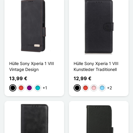
Hülle Sony Xperia 1 VIII
Hülle Sony Xperia 1 VIII
Vintage Design
Kunstleder Traditionell
13,99 €
12,99 €
+1
+2
Schwarz
Rot
Violett
Türkis
Schwarz
Rot
Pink
Hellblau