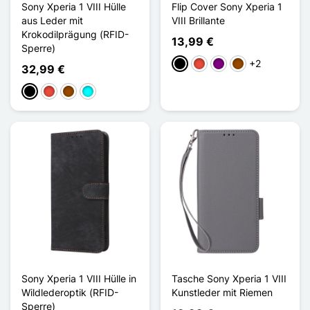
Sony Xperia 1 VIII Hülle
Flip Cover Sony Xperia 1
aus Leder mit
VIII Brillante
Krokodilprägung (RFID-
13,99 €
Sperre)
+2
Schwarz
Rot
Violett
Braun
32,99 €
Schwarz
Rot
Braun
Cyan
Sony Xperia 1 VIII Hülle in
Tasche Sony Xperia 1 VIII
Wildlederoptik (RFID-
Kunstleder mit Riemen
Sperre)