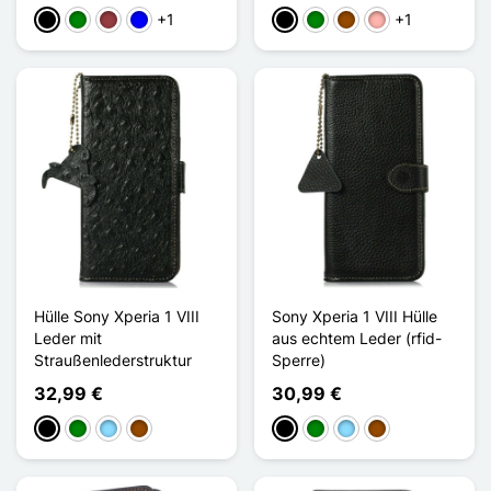
+1
+1
Schwarz
Grün
Dunkelrot
Blau
Schwarz
Grün
Braun
Roségold
Hülle Sony Xperia 1 VIII
Sony Xperia 1 VIII Hülle
Leder mit
aus echtem Leder (rfid-
Straußenlederstruktur
Sperre)
32,99 €
30,99 €
Schwarz
Grün
Hellblau
Braun
Schwarz
Grün
Hellblau
Braun