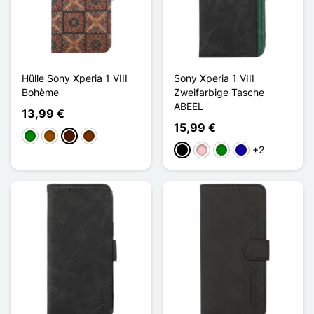
Hülle Sony Xperia 1 VIII
Sony Xperia 1 VIII
Bohème
Zweifarbige Tasche
ABEEL
13,99 €
15,99 €
Grün
Braun
Dunkelbraun
Kaffee
+2
Schwarz
Pink
Grün
Dunkelblau