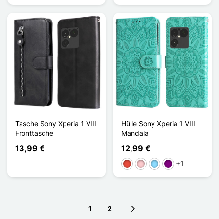
Tasche Sony Xperia 1 VIII
Hülle Sony Xperia 1 VIII
Fronttasche
Mandala
13,99 €
12,99 €
+1
Rot
Pink
Hellblau
Violett
1
2
Next page