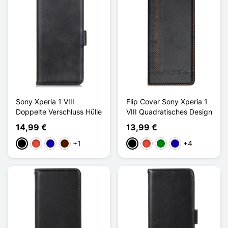
Sony Xperia 1 VIII
Flip Cover Sony Xperia 1
Doppelte Verschluss Hülle
VIII Quadratisches Design
14,99 €
13,99 €
+1
+4
Schwarz
Rot
Dunkelblau
Dunkelbraun
Schwarz
Rot
Grün
Dunkelblau