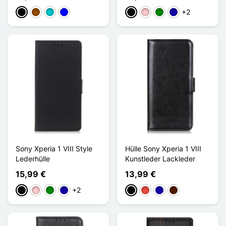
+2
Schwarz
Braun
Türkis
Blau
Schwarz
Pink
Grün
Dunkelblau
Sony Xperia 1 VIII Style
Hülle Sony Xperia 1 VIII
Lederhülle
Kunstleder Lackleder
15,99 €
13,99 €
+2
Schwarz
Pink
Grün
Dunkelblau
Schwarz
Rot
Dunkelblau
Dunkelbraun