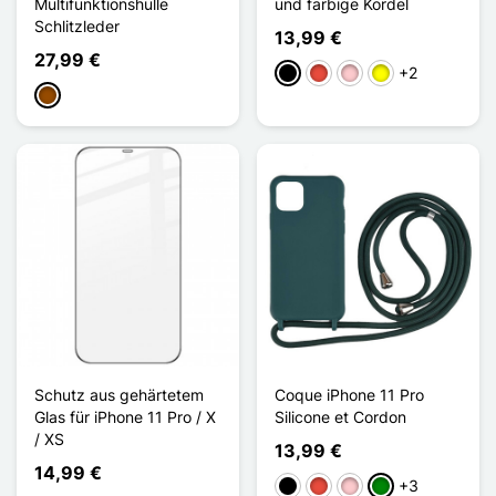
Multifunktionshülle
und farbige Kordel
Schlitzleder
13,99 €
27,99 €
+2
Schwarz
Rot
Pink
Gelb
Braun
Schutz aus gehärtetem
Coque iPhone 11 Pro
Glas für iPhone 11 Pro / X
Silicone et Cordon
/ XS
13,99 €
14,99 €
+3
Schwarz
Rot
Pink
Grün