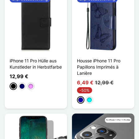
iPhone 11 Pro Hülle aus
Housse iPhone 11 Pro
Kunstleder in Herbstfarbe
Papillons Imprimés à
Lanière
12,99 €
6,49 €
12,99 €
Schwarz
Marineblau
Hellviolett
-50%
Dunkelblau
Cyan