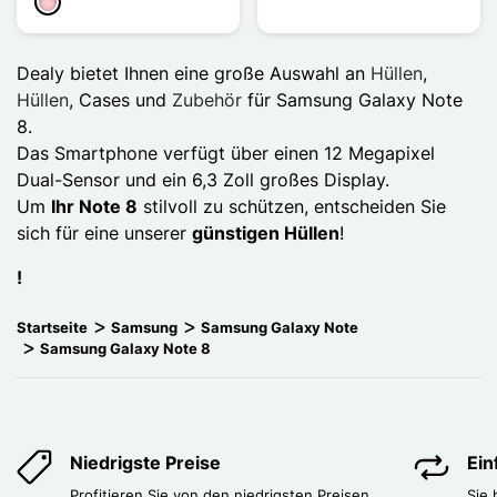
Pink
Dealy bietet Ihnen eine große Auswahl an
Hüllen
,
Hüllen
, Cases und
Zubehör
für Samsung Galaxy Note
8.
Das Smartphone verfügt über einen 12 Megapixel
Dual-Sensor und ein 6,3 Zoll großes Display.
Um
Ihr Note 8
stilvoll zu schützen, entscheiden Sie
sich für eine unserer
günstigen Hüllen
!
!
Startseite
Samsung
Samsung Galaxy Note
Samsung Galaxy Note 8
Niedrigste Preise
Ei
Profitieren Sie von den niedrigsten Preisen
Sie