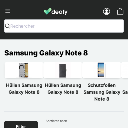
Dealy - Hüllen und Zubehör für Smart
Menu
Rechercher
Samsung Galaxy Note 8
Hüllen Samsung
Hüllen Samsung
Schutzfolien
Galaxy Note 8
Galaxy Note 8
Samsung Galaxy
Sa
Note 8
Sortieren nach
Filter