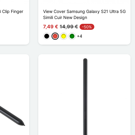
 Clip Finger
View Cover Samsung Galaxy S21 Ultra 5G
Simili Cuir New Design
7,49 €
14,99 €
-50%
+4
Schwarz
Rot
Gelb
Grün