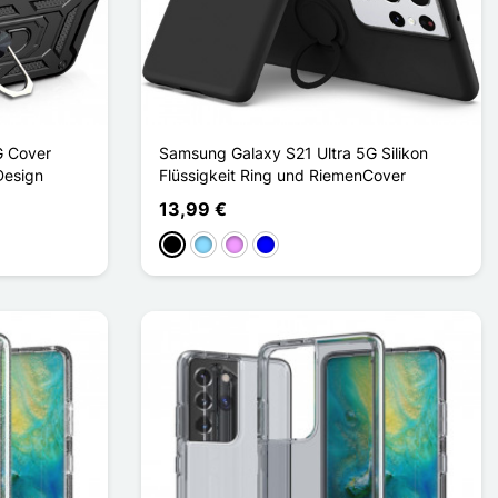
G Cover
Samsung Galaxy S21 Ultra 5G Silikon
Design
Flüssigkeit Ring und RiemenCover
13,99 €
Schwarz
Hellblau
Hellviolett
Blau