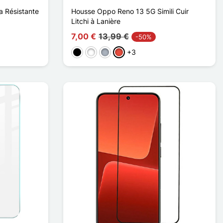
 Résistante
Housse Oppo Reno 13 5G Simili Cuir
Litchi à Lanière
7,00 €
13,99 €
-50%
+3
Schwarz
Weiß
Grau
Rot