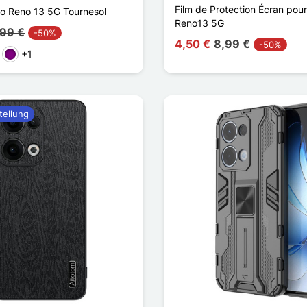
Film de Protection Écran pou
o Reno 13 5G Tournesol
Reno13 5G
,99 €
-50%
4,50 €
8,99 €
-50%
+1
ün
Violett
tellung