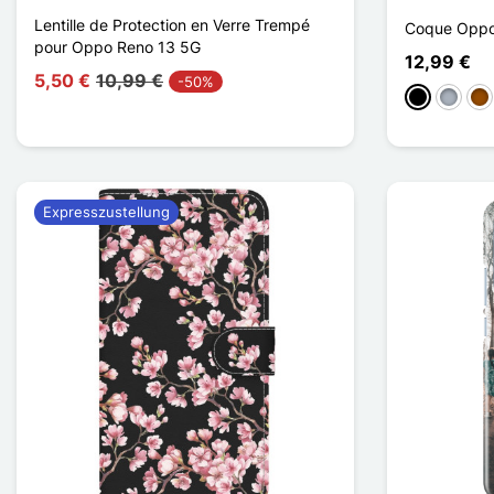
Lentille de Protection en Verre Trempé
Coque Oppo 
pour Oppo Reno 13 5G
12,99 €
5,50 €
10,99 €
-50%
Schwarz
Grau
Br
Expresszustellung