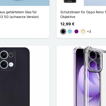
aus gehärtetem Glas für
Schutzlinsen für Oppo Reno 
3 5G (schwarze Version)
Objektive
12,99 €
+3
Schwarz
Hellblau
Violett
Golden