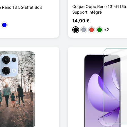
Coque Oppo Reno 13 5G Ultra
Reno 13 5G Effet Bois
Support Intégré
14,99 €
aun
Blau
+2
Schwarz
Grau
Rot
Grün