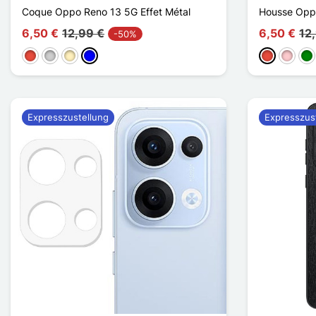
Coque Oppo Reno 13 5G Effet Métal
Housse Opp
6,50 €
12,99 €
6,50 €
12
-50%
Rot
Silber
Golden
Blau
Rot
Pink
Gr
Expresszustellung
Expresszus