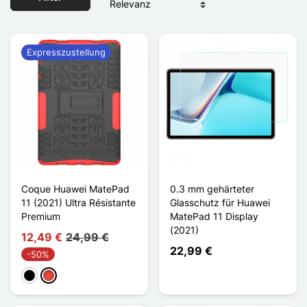
Expresszustellung
Coque Huawei MatePad
0.3 mm gehärteter
11 (2021) Ultra Résistante
Glasschutz für Huawei
Premium
MatePad 11 Display
(2021)
12,49 €
24,99 €
22,99 €
-50%
Schwarz
Rot