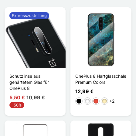
Expresszustellung
Schutzlinse aus
OnePlus 8 Hartglasschale
gehärtetem Glas für
Premum Colors
OnePlus 8
12,99 €
5,50 €
10,99 €
+2
Schwarz
Weiß
Rot
Golden
-50%