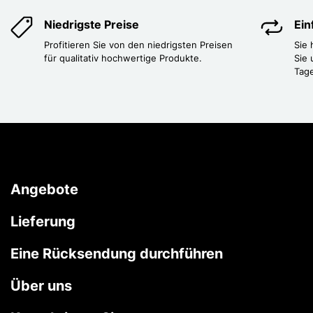
Niedrigste Preise
Ei
Profitieren Sie von den niedrigsten Preisen
Sie
für qualitativ hochwertige Produkte.
Sie 
Tag
Angebote
Lieferung
Eine Rücksendung durchführen
Über uns