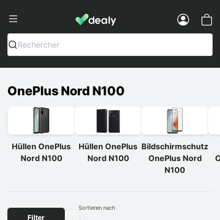
Dealy - Hüllen und Zubehör für Smart
Menu
Rechercher
OnePlus Nord N100
Hüllen OnePlus
Hüllen OnePlus
Bildschirmschutz
Nord N100
Nord N100
OnePlus Nord
O
N100
Sortieren nach
Filter