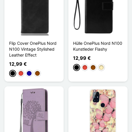
Flip Cover OnePlus Nord
Hülle OnePlus Nord N100
N100 Vintage Stylished
Kunstleder Flashy
Leather Effect
12,99 €
12,99 €
Schwarz
Rot
Braun
Golden
Schwarz
Rot
Dunkelblau
Braun