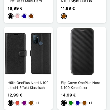
First Class Multi-Card
N100 Style Cuir Fin
16,99 €
11,99 €
Schwarz
Pink
Dunkelblau
Kaffee
Braun
Hülle OnePlus Nord N100
Flip Cover OnePlus Nord
Litschi-Effekt Klassisch
N100 Kohlefaser
12,99 €
14,99 €
+1
+1
Schwarz
Rot
Violett
Braun
Schwarz
Grün
Dunkelblau
Braun