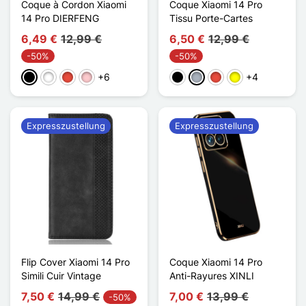
Coque à Cordon Xiaomi
Coque Xiaomi 14 Pro
14 Pro DIERFENG
Tissu Porte-Cartes
6,49 €
12,99 €
6,50 €
12,99 €
-50%
-50%
+6
+4
Schwarz
Weiß
Rot
Pink
Schwarz
Grau
Rot
Gelb
Expresszustellung
Expresszustellung
Flip Cover Xiaomi 14 Pro
Coque Xiaomi 14 Pro
Simili Cuir Vintage
Anti-Rayures XINLI
7,50 €
14,99 €
7,00 €
13,99 €
-50%