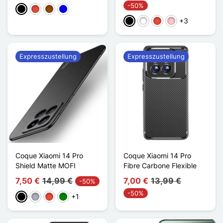
-50%
Schwarz
Rot
Braun
Blau
+3
Schwarz
Weiß
Rot
Pink
Expresszustellung
Expresszustellung
Coque Xiaomi 14 Pro
Coque Xiaomi 14 Pro
Shield Matte MOFI
Fibre Carbone Flexible
7,50 €
14,99 €
7,00 €
13,99 €
-50%
-50%
+1
Schwarz
Grau
Rot
Grün