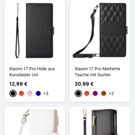
Xiaomi 17 Pro Hülle aus
Xiaomi 17 Pro Mattierte
Kunstleder Uni
Tasche mit Gurten
12,99 €
20,99 €
+3
+2
Schwarz
Rot
Pink
Dunkelblau
Schwarz
Rot
Violett
Braun