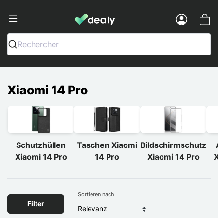
Dealy - Hüllen und Zubehör für Smart
Menu
Rechercher
Xiaomi 14 Pro
Schutzhüllen
Taschen Xiaomi
Bildschirmschutz
Xiaomi 14 Pro
14 Pro
Xiaomi 14 Pro
X
Sortieren nach
Filter