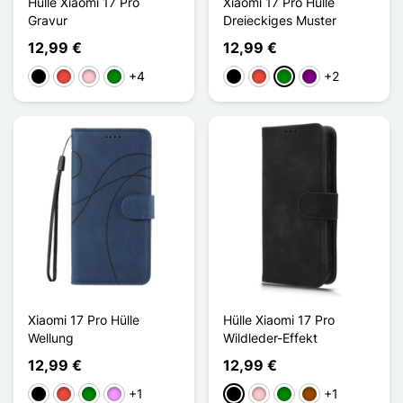
Hülle Xiaomi 17 Pro
Xiaomi 17 Pro Hülle
Gravur
Dreieckiges Muster
12,99 €
12,99 €
+4
+2
Schwarz
Rot
Pink
Grün
Schwarz
Rot
Grün
Violett
Xiaomi 17 Pro Hülle
Hülle Xiaomi 17 Pro
Wellung
Wildleder-Effekt
12,99 €
12,99 €
+1
+1
Schwarz
Rot
Grün
Hellviolett
Schwarz
Pink
Grün
Braun