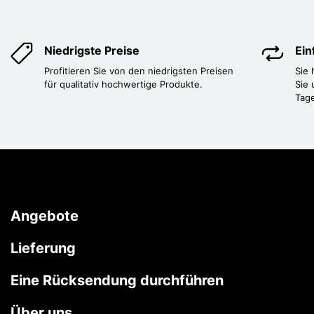
Niedrigste Preise
Ei
Profitieren Sie von den niedrigsten Preisen
Sie
für qualitativ hochwertige Produkte.
Sie 
Tag
Angebote
Lieferung
Eine Rücksendung durchführen
Über uns