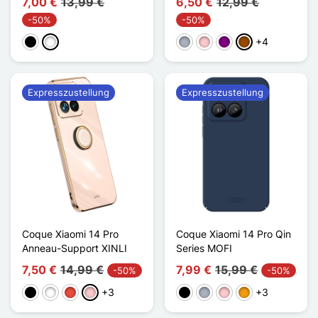
7,00 €
13,99 €
6,50 €
12,99 €
-50%
-50%
+4
Schwarz
Weiß
Grau
Pink
Violett
Braun
Expresszustellung
Expresszustellung
Coque Xiaomi 14 Pro
Coque Xiaomi 14 Pro Qin
Anneau-Support XINLI
Series MOFI
7,50 €
14,99 €
7,99 €
15,99 €
-50%
-50%
+3
+3
Schwarz
Weiß
Rot
Pink
Schwarz
Grau
Pink
Orange