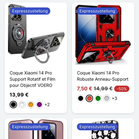
Expresszustellung
Expresszustellung
Coque Xiaomi 14 Pro
Coque Xiaomi 14 Pro
Support Rotatif et Film
Robuste Anneau-Support
pour Objectif VOERO
7,50 €
14,99 €
-50%
13,99 €
+3
Schwarz
Rot
Grün
Silber
+2
Schwarz
Weiß
Orange
Violett
Expresszustellung
Expresszustellung