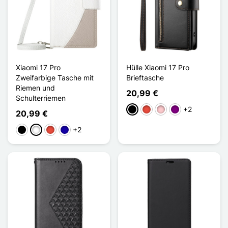
Xiaomi 17 Pro
Hülle Xiaomi 17 Pro
Zweifarbige Tasche mit
Brieftasche
Riemen und
20,99 €
Schulterriemen
+2
Schwarz
Rot
Pink
Violett
20,99 €
+2
Schwarz
Weiß
Rot
Dunkelblau