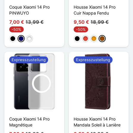
Coque Xiaomi 14 Pro
Housse Xiaomi 14 Pro
PINWUYO
Cuir Nappa Fendu
7,00 €
13,99 €
9,50 €
18,99 €
-50%
-50%
Schwarz
Marineblau
Vert Matcha
Schwarz
Rot
Orange
Braun
Expresszustellung
Expresszustellung
Coque Xiaomi 14 Pro
Housse Xiaomi 14 Pro
Magnétique
Mandala Soleil à Lanière