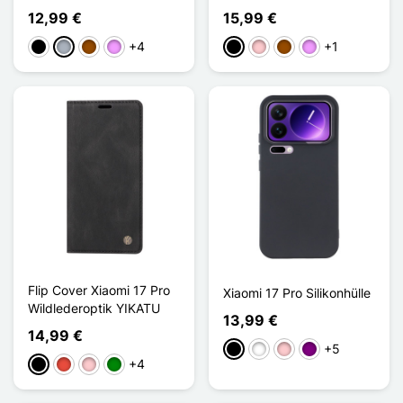
12,99 €
15,99 €
+4
+1
Schwarz
Grau
Braun
Hellviolett
Schwarz
Pink
Braun
Hellviolett
Flip Cover Xiaomi 17 Pro
Xiaomi 17 Pro Silikonhülle
Wildlederoptik YIKATU
13,99 €
14,99 €
+5
Schwarz
Weiß
Pink
Violett
+4
Schwarz
Rot
Pink
Grün