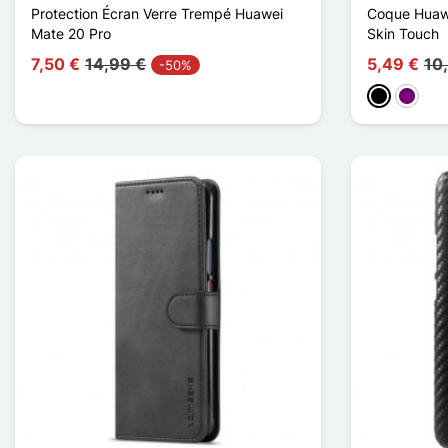
Protection Écran Verre Trempé Huawei
Coque Huawe
Mate 20 Pro
Skin Touch
7,50 €
14,99 €
5,49 €
10
-50%
Schwarz
Violett