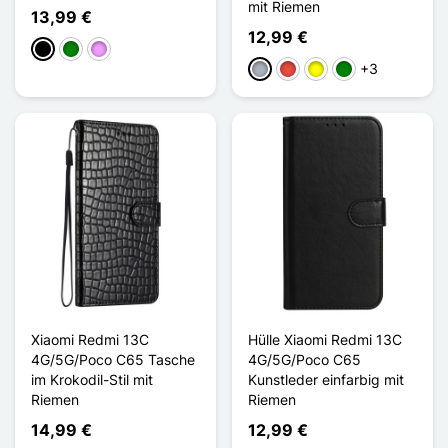
mit Riemen
13,99 €
12,99 €
Schwarz
Grün
Hellviolett
+3
Grau
Rot
Gelb
Grün
Xiaomi Redmi 13C
Hülle Xiaomi Redmi 13C
4G/5G/Poco C65 Tasche
4G/5G/Poco C65
im Krokodil-Stil mit
Kunstleder einfarbig mit
Riemen
Riemen
14,99 €
12,99 €