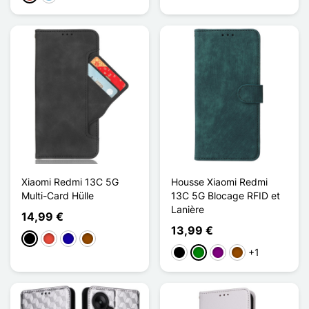
Xiaomi Redmi 13C 5G
Housse Xiaomi Redmi
Multi-Card Hülle
13C 5G Blocage RFID et
Lanière
14,99 €
13,99 €
Schwarz
Rot
Dunkelblau
Braun
+1
Schwarz
Grün
Violett
Braun