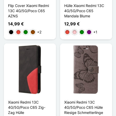
Flip Cover Xiaomi Redmi
Hülle Xiaomi Redmi 13C
13C 4G/5G/Poco C65
4G/5G/Poco C65
AZNS
Mandala Blume
14,99 €
12,99 €
+2
+1
Schwarz
Rot
Grün
Braun
Rot
Pink
Grün
Violett
Xiaomi Redmi 13C
Xiaomi Redmi 13C
4G/5G/Poco C65 Zig-
4G/5G/Poco C65 Hülle
Zag Hülle
Riesige Schmetterlinge