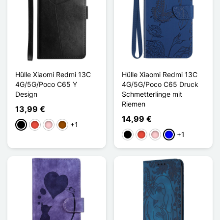
Hülle Xiaomi Redmi 13C
Hülle Xiaomi Redmi 13C
4G/5G/Poco C65 Y
4G/5G/Poco C65 Druck
Design
Schmetterlinge mit
Riemen
13,99 €
14,99 €
+1
Schwarz
Rot
Pink
Braun
+1
Schwarz
Rot
Pink
Blau