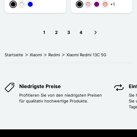
+1
Schwarz
Weiß
Blau
Schwarz
Pink
Violett
Roségold
1
2
3
4
Next page
Startseite
Xiaomi
Redmi
Xiaomi Redmi 13C 5G
Niedrigste Preise
Ei
Profitieren Sie von den niedrigsten Preisen
Sie
für qualitativ hochwertige Produkte.
Sie 
Tag