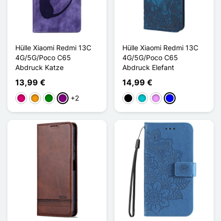
Hülle Xiaomi Redmi 13C
Hülle Xiaomi Redmi 13C
4G/5G/Poco C65
4G/5G/Poco C65
Abdruck Katze
Abdruck Elefant
13,99 €
14,99 €
+2
Magenta
Orange
Grün
Violett
Schwarz
Türkis
Hellviolett
Blau