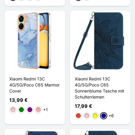
Xiaomi Redmi 13C
Xiaomi Redmi 13C
4G/5G/Poco C65 Marmor
4G/5G/Poco C65
Cover
Sonnenblume Tasche mit
Schulterriemen
13,99 €
17,99 €
+1
Pink
Grün
Violett
Roségold
+6
Rot
Pink
Gelb
Dunkelblau