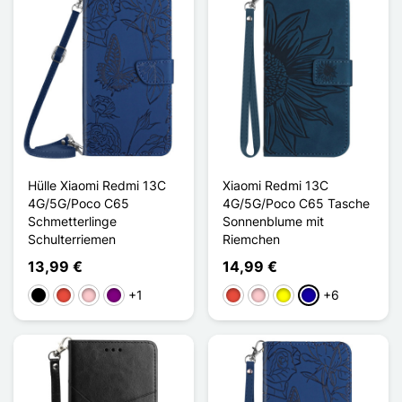
Hülle Xiaomi Redmi 13C
Xiaomi Redmi 13C
4G/5G/Poco C65
4G/5G/Poco C65 Tasche
Schmetterlinge
Sonnenblume mit
Schulterriemen
Riemchen
13,99 €
14,99 €
+1
+6
Schwarz
Rot
Pink
Violett
Rot
Pink
Gelb
Dunkelblau