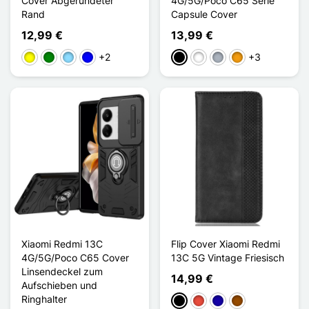
Cover Abgerundeter
4G/5G/Poco C65 Serie
Rand
Capsule Cover
12,99 €
13,99 €
+2
+3
Gelb
Grün
Hellblau
Blau
Schwarz
Weiß
Grau
Orange
Xiaomi Redmi 13C
Flip Cover Xiaomi Redmi
4G/5G/Poco C65 Cover
13C 5G Vintage Friesisch
Linsendeckel zum
14,99 €
Aufschieben und
Ringhalter
Schwarz
Rot
Dunkelblau
Braun