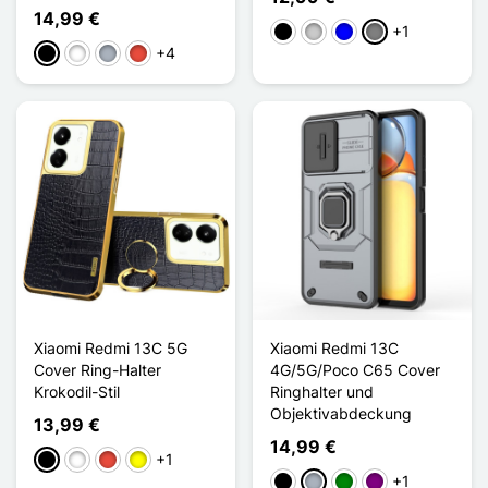
14,99 €
+1
Schwarz
Transparent
Blau
Gris Transparent
+4
Schwarz
Weiß
Grau
Rot
Xiaomi Redmi 13C 5G
Xiaomi Redmi 13C
Cover Ring-Halter
4G/5G/Poco C65 Cover
Krokodil-Stil
Ringhalter und
Objektivabdeckung
13,99 €
14,99 €
+1
Schwarz
Weiß
Rot
Gelb
+1
Schwarz
Grau
Grün
Violett