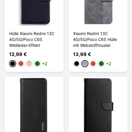
Hülle Xiaomi Redmi 13C
Xiaomi Redmi 13C
4G/5G/Poco C65
4G/5G/Poco C65 Hülle
Wildleder-Effekt
mit Webstoffmuster
12,99 €
13,99 €
+2
+2
Schwarz
Rot
Pink
Grün
Schwarz
Grau
Rot
Grün