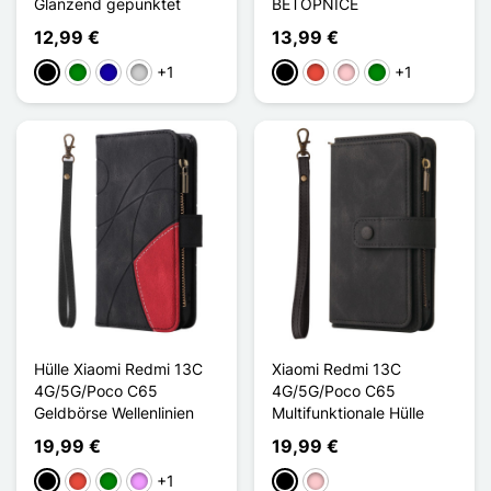
Glänzend gepunktet
BETOPNICE
12,99 €
13,99 €
+1
+1
Schwarz
Grün
Dunkelblau
Silber
Schwarz
Rot
Pink
Grün
Hülle Xiaomi Redmi 13C
Xiaomi Redmi 13C
4G/5G/Poco C65
4G/5G/Poco C65
Geldbörse Wellenlinien
Multifunktionale Hülle
19,99 €
19,99 €
+1
Schwarz
Rot
Grün
Hellviolett
Schwarz
Pink