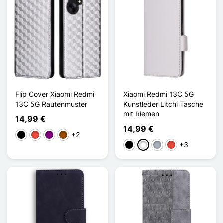
Flip Cover Xiaomi Redmi
Xiaomi Redmi 13C 5G
13C 5G Rautenmuster
Kunstleder Litchi Tasche
mit Riemen
14,99 €
14,99 €
+2
Schwarz
Rot
Violett
Braun
+3
Schwarz
Weiß
Grau
Rot