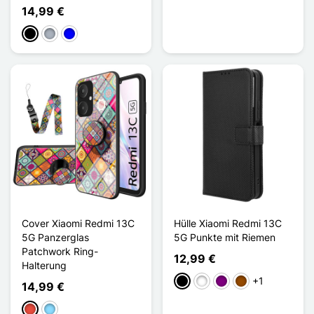
14,99 €
Schwarz
Grau
Blau
Cover Xiaomi Redmi 13C
Hülle Xiaomi Redmi 13C
5G Panzerglas
5G Punkte mit Riemen
Patchwork Ring-
12,99 €
Halterung
+1
Schwarz
Weiß
Violett
Braun
14,99 €
Rot
Hellblau