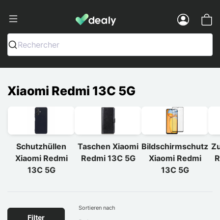
Dealy - Hüllen und Zubehör für Smart
Menu
Rechercher
Xiaomi Redmi 13C 5G
Schutzhüllen
Taschen Xiaomi
Bildschirmschutz
Zu
Xiaomi Redmi
Redmi 13C 5G
Xiaomi Redmi
R
13C 5G
13C 5G
Sortieren nach
Filter