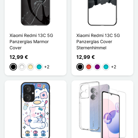
Xiaomi Redmi 13C 5G
Xiaomi Redmi 13C 5G
Panzerglas Marmor
Panzerglas Cover
Cover
Sternenhimmel
12,99 €
12,99 €
+2
+2
Schwarz
Weiß
Golden
Türkis
Schwarz
Rot
Violett
Türkis