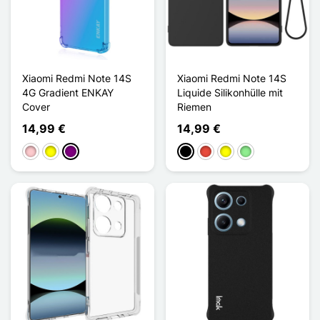
Xiaomi Redmi Note 14S
Xiaomi Redmi Note 14S
4G Gradient ENKAY
Liquide Silikonhülle mit
Cover
Riemen
14,99 €
14,99 €
Pink
Gelb
Violett
Schwarz
Rot
Gelb
Hellgrün