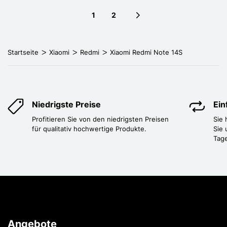
1
2
Next page
Startseite
Xiaomi
Redmi
Xiaomi Redmi Note 14S
Niedrigste Preise
Ei
Profitieren Sie von den niedrigsten Preisen
Sie
für qualitativ hochwertige Produkte.
Sie 
Tag
Angebote