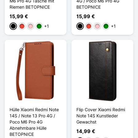
M6 Pro 4G Tasche mit
4G / Poco M6 Pro 4G
Riemen BETOPNICE
BETOPNICE
15,99 €
15,99 €
+1
+1
Schwarz
Rot
Pink
Grün
Schwarz
Rot
Pink
Grün
Hülle Xiaomi Redmi Note
Flip Cover Xiaomi Redmi
14S / Note 13 Pro 4G /
Note 14S Kunstleder
Poco M6 Pro 4G
Gewachst
Abnehmbare Hülle
14,99 €
BETOPNICE