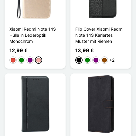
Xiaomi Redmi Note 14S
Flip Cover Xiaomi Redmi
Hülle in Lederoptik
Note 14S Kariertes
Monochrom
Muster mit Riemen
12,99 €
13,99 €
+2
Rot
Grün
Violett
Roségold
Schwarz
Grün
Violett
Braun