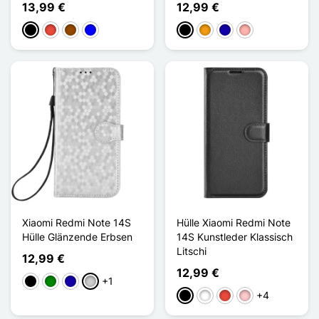
13,99 €
12,99 €
Schwarz
Rot
Braun
Blau
Schwarz
Orange
Dunkelblau
Roségold
Xiaomi Redmi Note 14S
Hülle Xiaomi Redmi Note
Hülle Glänzende Erbsen
14S Kunstleder Klassisch
Litschi
12,99 €
12,99 €
+1
Schwarz
Grün
Dunkelblau
Silber
+4
Schwarz
Weiß
Rot
Pink