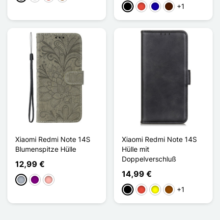
+1
Schwarz
Rot
Dunkelblau
Dunkelbraun
Xiaomi Redmi Note 14S
Xiaomi Redmi Note 14S
Blumenspitze Hülle
Hülle mit
Doppelverschluß
12,99 €
14,99 €
Grau
Violett
Roségold
+1
Schwarz
Rot
Gelb
Braun