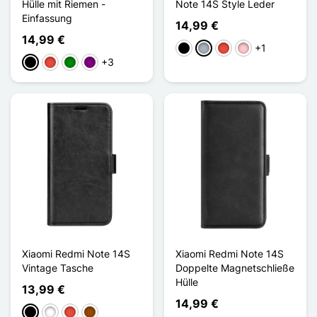
Hülle mit Riemen -
Note 14S Style Leder
Einfassung
14,99 €
14,99 €
+1
Schwarz
Grau
Rot
Pink
+3
Schwarz
Rot
Grün
Violett
Xiaomi Redmi Note 14S
Xiaomi Redmi Note 14S
Vintage Tasche
Doppelte Magnetschließe
Hülle
13,99 €
14,99 €
Schwarz
Weiß
Rot
Braun