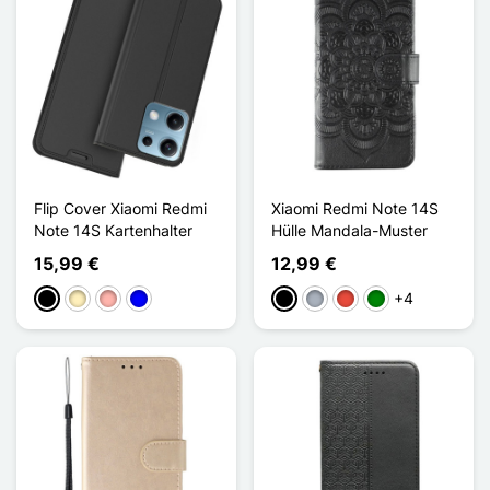
Flip Cover Xiaomi Redmi
Xiaomi Redmi Note 14S
Note 14S Kartenhalter
Hülle Mandala-Muster
15,99 €
12,99 €
+4
Schwarz
Golden
Roségold
Blau
Schwarz
Grau
Rot
Grün