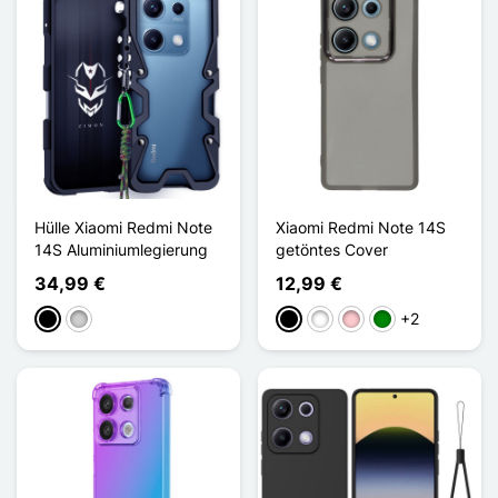
Hülle Xiaomi Redmi Note
Xiaomi Redmi Note 14S
14S Aluminiumlegierung
getöntes Cover
34,99 €
12,99 €
+2
Schwarz
Silber
Schwarz
Weiß
Pink
Grün