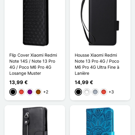
Flip Cover Xiaomi Redmi
Housse Xiaomi Redmi
Note 14S / Note 13 Pro
Note 13 Pro 4G / Poco
4G / Poco M6 Pro 4G
M6 Pro 4G Ultra Fine à
Losange Muster
Lanière
13,99 €
14,99 €
+2
+3
Schwarz
Rot
Violett
Braun
Schwarz
Weiß
Grau
Rot