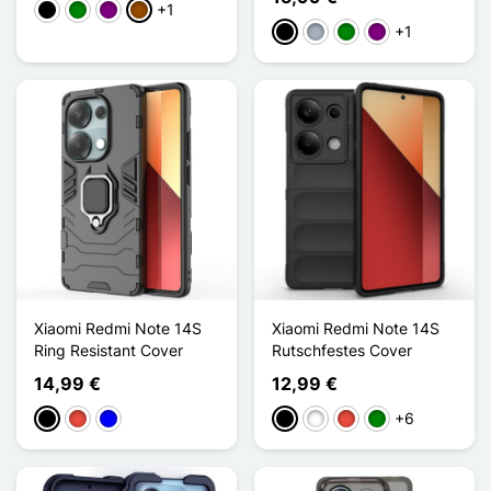
+1
Schwarz
Grün
Violett
Braun
+1
Schwarz
Grau
Grün
Violett
Xiaomi Redmi Note 14S
Xiaomi Redmi Note 14S
Ring Resistant Cover
Rutschfestes Cover
14,99 €
12,99 €
+6
Schwarz
Rot
Blau
Schwarz
Weiß
Rot
Grün