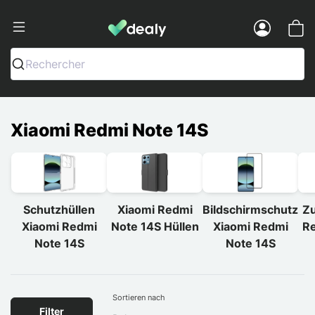
Dealy - Hüllen und Zubehör für Smart
Menu
Rechercher
Xiaomi Redmi Note 14S
Schutzhüllen
Xiaomi Redmi
Bildschirmschutz
Zu
Xiaomi Redmi
Note 14S Hüllen
Xiaomi Redmi
Re
Note 14S
Note 14S
Sortieren nach
Filter