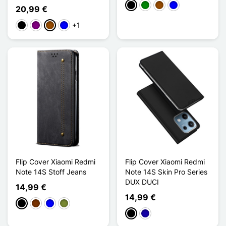
Schwarz
Grün
Braun
Blau
20,99 €
+1
Schwarz
Violett
Braun
Blau
Flip Cover Xiaomi Redmi
Flip Cover Xiaomi Redmi
Note 14S Stoff Jeans
Note 14S Skin Pro Series
DUX DUCI
14,99 €
14,99 €
Schwarz
Kaffee
Blau
Khaki
Schwarz
Dunkelblau