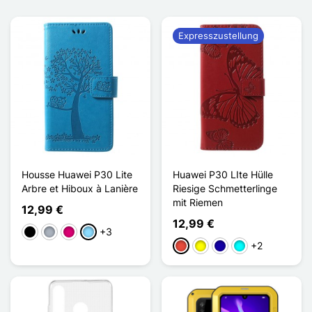
Expresszustellung
Housse Huawei P30 Lite
Huawei P30 LIte Hülle
Arbre et Hiboux à Lanière
Riesige Schmetterlinge
mit Riemen
12,99 €
12,99 €
+3
Schwarz
Grau
Magenta
Hellblau
+2
Rot
Gelb
Dunkelblau
Cyan