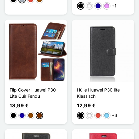
Schwarz
Grau
Rot
Braun
+1
Schwarz
Weiß
Dunkelblau
Hellviolett
Flip Cover Huawei P30
Hülle Huawei P30 lite
Lite Cuir Fendu
Klassisch
18,99 €
12,99 €
+3
Schwarz
Dunkelblau
Braun
Kaffee
Schwarz
Weiß
Rot
Hellblau