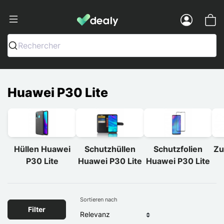
Dealy - Hüllen und Zubehör für Smart
Menu
Rechercher
Huawei P30 Lite
Hüllen Huawei
Schutzhüllen
Schutzfolien
Zu
P30 Lite
Huawei P30 Lite
Huawei P30 Lite
Sortieren nach
Filter