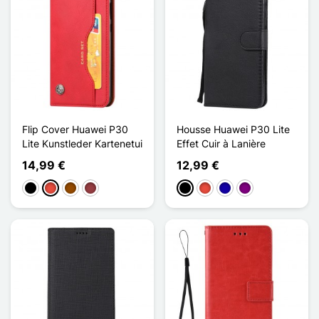
Flip Cover Huawei P30
Housse Huawei P30 Lite
Lite Kunstleder Kartenetui
Effet Cuir à Lanière
14,99 €
12,99 €
Schwarz
Rot
Braun
Dunkelrot
Schwarz
Rot
Dunkelblau
Violett