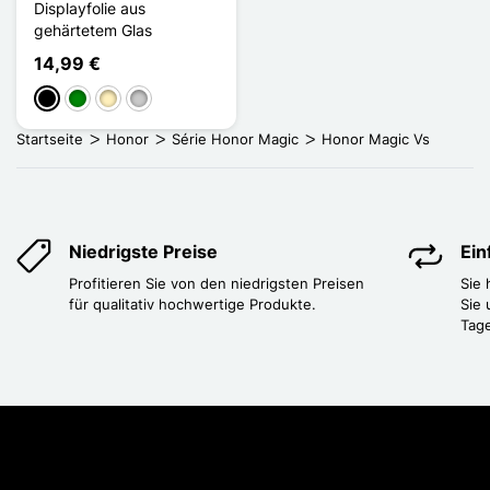
Displayfolie aus
gehärtetem Glas
14,99 €
Schwarz
Grün
Golden
Transparent
Startseite
Honor
Série Honor Magic
Honor Magic Vs
Niedrigste Preise
Ei
Profitieren Sie von den niedrigsten Preisen
Sie
für qualitativ hochwertige Produkte.
Sie 
Tag