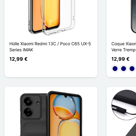
Hülle Xiaomi Redmi 13C / Poco C65 UX-5
Coque Xiaom
Series IMAK
Verre Trempé
12,99 €
12,99 €
Color Starr
Bright 
Dre