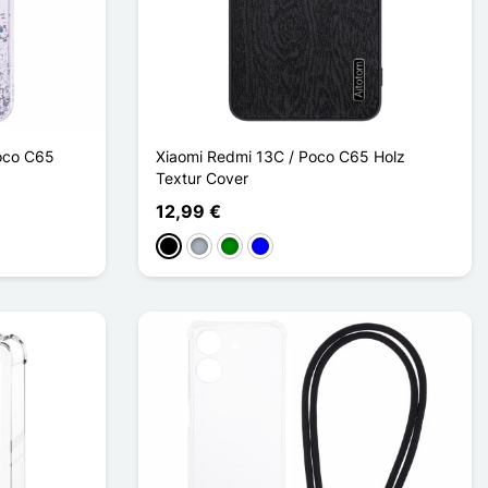
oco C65
Xiaomi Redmi 13C / Poco C65 Holz
Textur Cover
12,99 €
Schwarz
Grau
Grün
Blau