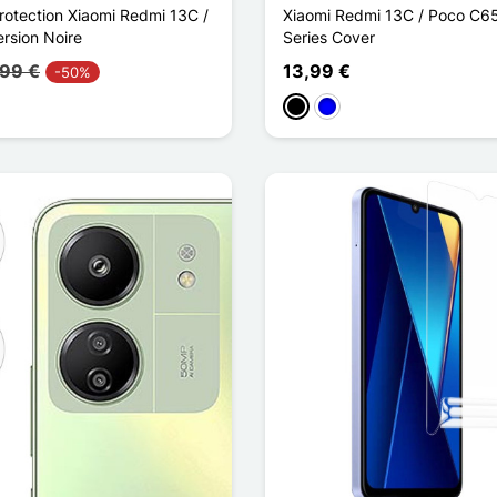
Protection Xiaomi Redmi 13C /
Xiaomi Redmi 13C / Poco C6
rsion Noire
Series Cover
,99 €
13,99 €
-50%
Schwarz
Blau