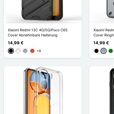
Xiaomi Redmi 13C 4G/5G/Poco C65
Xiaomi Red
Cover Abnehmbare Halterung
Cover Ringh
14,99 €
14,99 €
+4
Schwarz
Weiß
Grau
Rot
Schwarz
Grau
Gr