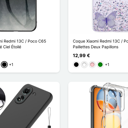
i Redmi 13C / Poco C65
Coque Xiaomi Redmi 13C / P
 Ciel Étoilé
Paillettes Deux Papillons
12,99 €
+1
+1
y Sky
Starry Sky
am Starry Sky
Starry Crescent Moon
Schwarz
Weiß
Pink
Grün