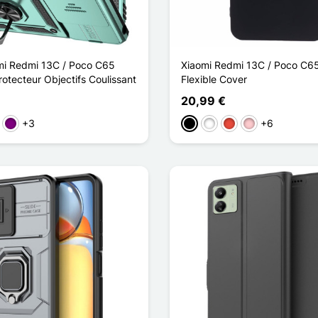
i Redmi 13C / Poco C65
Xiaomi Redmi 13C / Poco C65
otecteur Objectifs Coulissant
Flexible Cover
20,99 €
+3
+6
ün
Violett
Schwarz
Weiß
Rot
Pink