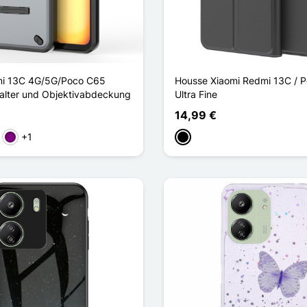
mi 13C 4G/5G/Poco C65
Housse Xiaomi Redmi 13C / 
alter und Objektivabdeckung
Ultra Fine
14,99 €
+1
ün
Violett
Schwarz