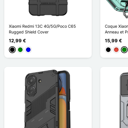
Xiaomi Redmi 13C 4G/5G/Poco C65
Coque Xiaom
Rugged Shield Cover
Anneau et Pr
12,99 €
15,99 €
Schwarz
Grün
Blau
Schwarz
Rot
Gr