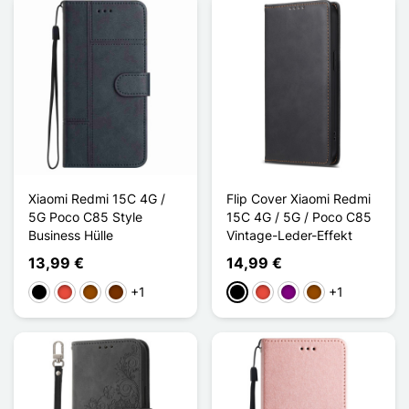
Xiaomi Redmi 15C 4G /
Flip Cover Xiaomi Redmi
5G Poco C85 Style
15C 4G / 5G / Poco C85
Business Hülle
Vintage-Leder-Effekt
13,99 €
14,99 €
+1
+1
Schwarz
Rot
Braun
Kaffee
Schwarz
Rot
Violett
Braun