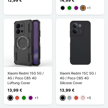
12,99 €
14,99 €
+1
Schwarz
Grün
Violett
Braun
Xiaomi Redmi 15G 5G /
Xiaomi Redmi 15C 5G /
4G / Poco C85 4G
4G / Poco C85 4G
Lüftung Cover
Silicone Cover
13,99 €
13,99 €
+1
+5
Schwarz
Rot
Grün
Violett
Schwarz
Grau
Rot
Pink