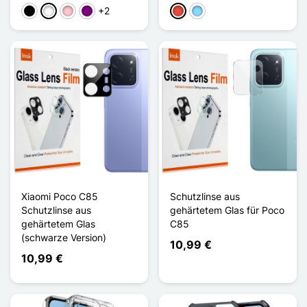
+2
Schwarz
Weiß
Pink
Violett
Rot
Hellblau
Xiaomi Poco C85
Schutzlinse aus
Schutzlinse aus
gehärtetem Glas für Poco
gehärtetem Glas
C85
(schwarze Version)
10,99 €
10,99 €