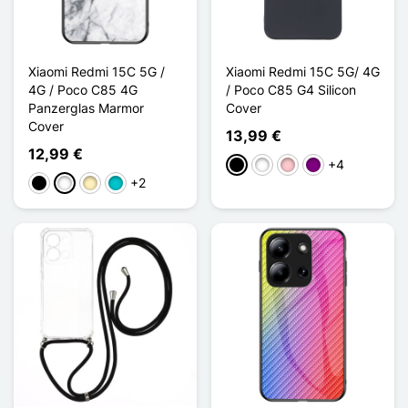
Xiaomi Redmi 15C 5G /
Xiaomi Redmi 15C 5G/ 4G
4G / Poco C85 4G
/ Poco C85 G4 Silicon
Panzerglas Marmor
Cover
Cover
13,99 €
12,99 €
+4
Schwarz
Weiß
Pink
Violett
+2
Schwarz
Weiß
Golden
Türkis