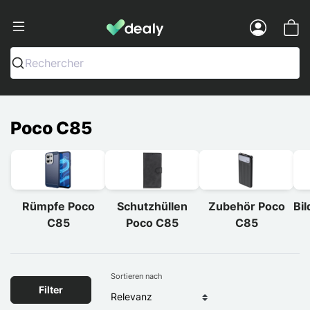
Dealy - Hüllen und Zubehör für Smart
Menu
Rechercher
Poco C85
Rümpfe Poco
Schutzhüllen
Zubehör Poco
Bi
C85
Poco C85
C85
Sortieren nach
Filter