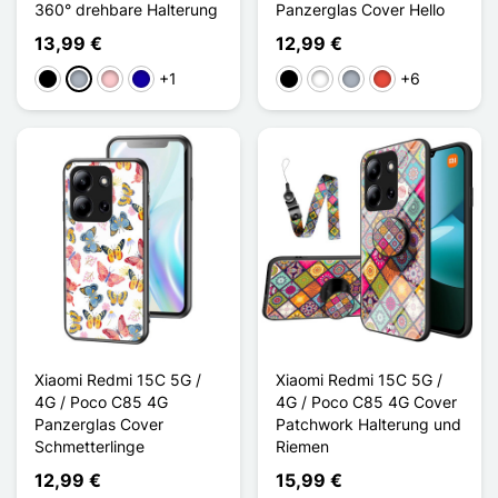
360° drehbare Halterung
Panzerglas Cover Hello
13,99 €
12,99 €
+1
+6
Schwarz
Grau
Pink
Dunkelblau
Schwarz
Weiß
Grau
Rot
Xiaomi Redmi 15C 5G /
Xiaomi Redmi 15C 5G /
4G / Poco C85 4G
4G / Poco C85 4G Cover
Panzerglas Cover
Patchwork Halterung und
Schmetterlinge
Riemen
12,99 €
15,99 €