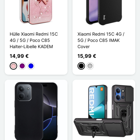
Hülle Xiaomi Redmi 15C
Xiaomi Redmi 15C 4G /
4G / 5G / Poco C85
5G / Poco C85 IMAK
Halter-Libelle KADEM
Cover
14,99 €
15,99 €
Pink
Violett
Blau
Schwarz
Transparent