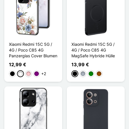
Xiaomi Redmi 15C 5G /
Xiaomi Redmi 15C 5G /
4G / Poco C85 4G
4G / Poco C85 4G
Panzerglas Cover Blumen
MagSafe Hybride Hülle
12,99 €
13,99 €
+2
Schwarz
Weiß
Pink
Violett
Schwarz
Grau
Grün
Braun