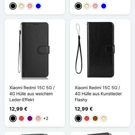
Schwarz
Golden
Roségold
Blau
Schwarz
Golden
Roségold
Blau
Xiaomi Redmi 15C 5G /
Xiaomi Redmi 15C 5G /
4G Hülle aus weichem
4G Hülle aus Kunstleder
Leder-Effekt
Flashy
12,99 €
12,99 €
+2
Schwarz
Rot
Violett
Roségold
Schwarz
Rot
Braun
Golden