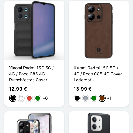
Xiaomi Redmi 15C 5G /
Xiaomi Redmi 15C 5G /
4G / Poco C85 4G
4G / Poco C85 4G Cover
Rutschfestes Cover
Lederoptik
12,99 €
13,99 €
+6
+1
Schwarz
Weiß
Rot
Grün
Schwarz
Grau
Grün
Kaffee