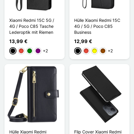
Xiaomi Redmi 15C 5G /
Hülle Xiaomi Redmi 15C
4G / Poco C85 Tasche
4G / 5G / Poco C85
Lederoptik mit Riemen
Business
13,99 €
12,99 €
+2
+2
Schwarz
Rot
Grün
Violett
Schwarz
Rot
Gelb
Braun
Hülle Xiaomi Redmi
Flip Cover Xiaomi Redmi