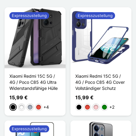
Expresszustellung
Expresszustellung
Xiaomi Redmi 15C 5G /
Xiaomi Redmi 15C 5G /
4G / Poco C85 4G Ultra
4G / Poco C85 4G Cover
Widerstandsfähige Hülle
Vollständiger Schutz
15,99 €
15,99 €
+4
+2
Schwarz
Weiß
Grau
Rot
Schwarz
Rot
Pink
Grün
Expresszustellung