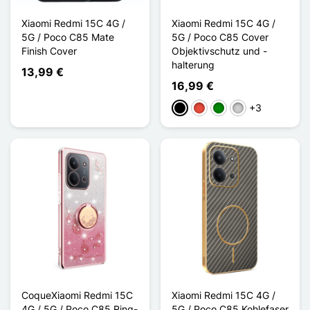
Xiaomi Redmi 15C 4G /
Xiaomi Redmi 15C 4G /
5G / Poco C85 Mate
5G / Poco C85 Cover
Finish Cover
Objektivschutz und -
halterung
13,99 €
16,99 €
+3
Schwarz
Rot
Grün
Silber
CoqueXiaomi Redmi 15C
Xiaomi Redmi 15C 4G /
4G / 5G / Poco C85 Ring-
5G / Poco C85 Kohlefaser