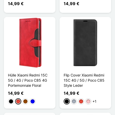
14,99 €
14,99 €
Hülle Xiaomi Redmi 15C
Flip Cover Xiaomi Redmi
5G / 4G / Poco C85 4G
15C 4G / 5G / Poco C85
Portemonnaie Floral
Style Leder
14,99 €
14,99 €
+1
Schwarz
Rot
Braun
Blau
Schwarz
Grau
Rot
Pink