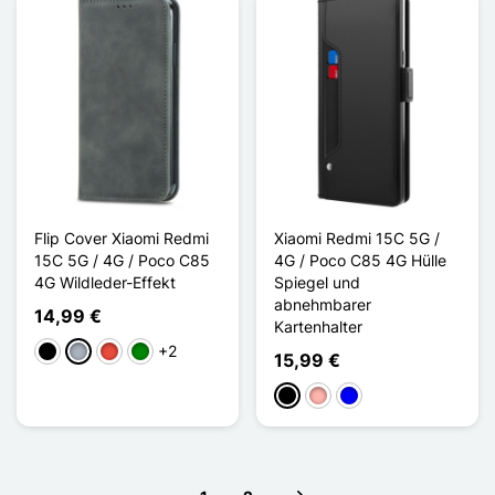
Flip Cover Xiaomi Redmi
Xiaomi Redmi 15C 5G /
15C 5G / 4G / Poco C85
4G / Poco C85 4G Hülle
4G Wildleder-Effekt
Spiegel und
abnehmbarer
14,99 €
Kartenhalter
+2
Schwarz
Grau
Rot
Grün
15,99 €
Schwarz
Roségold
Blau