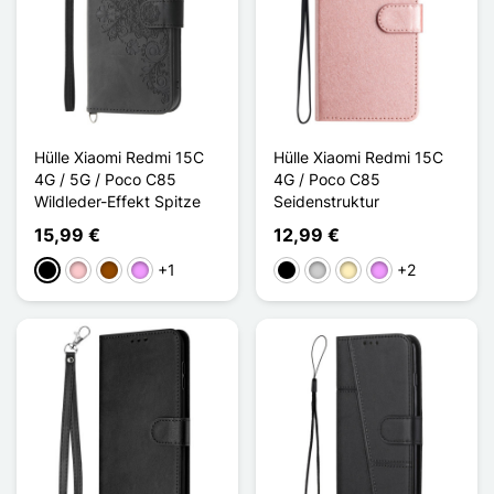
Hülle Xiaomi Redmi 15C
Hülle Xiaomi Redmi 15C
4G / 5G / Poco C85
4G / Poco C85
Wildleder-Effekt Spitze
Seidenstruktur
15,99 €
12,99 €
+1
+2
Schwarz
Pink
Braun
Hellviolett
Schwarz
Silber
Golden
Hellviolett