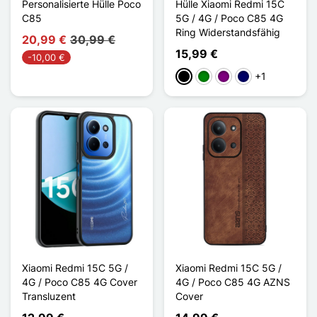
Personalisierte Hülle Poco
Hülle Xiaomi Redmi 15C
C85
5G / 4G / Poco C85 4G
Ring Widerstandsfähig
20,99 €
30,99 €
15,99 €
-10,00 €
+1
Schwarz
Grün
Violett
Marineblau
Xiaomi Redmi 15C 5G /
Xiaomi Redmi 15C 5G /
4G / Poco C85 4G Cover
4G / Poco C85 4G AZNS
Transluzent
Cover