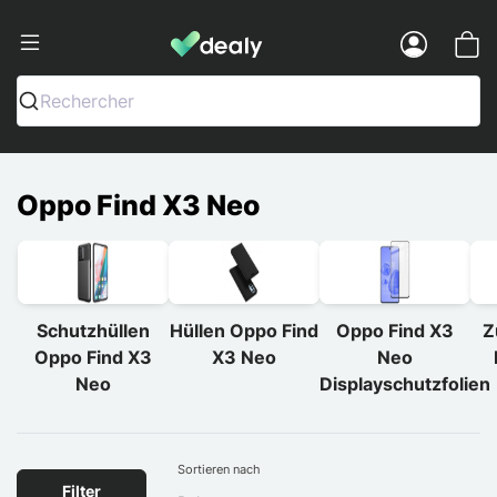
Dealy - Hüllen und Zubehör für Smart
Menu
Rechercher
Oppo Find X3 Neo
Schutzhüllen
Hüllen Oppo Find
Oppo Find X3
Z
Oppo Find X3
X3 Neo
Neo
Neo
Displayschutzfolien
Sortieren nach
Filter