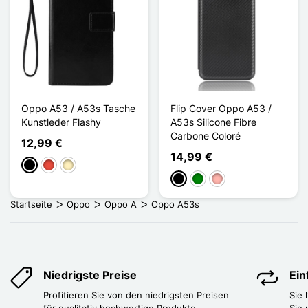
Oppo A53 / A53s Tasche
Flip Cover Oppo A53 /
Kunstleder Flashy
A53s Silicone Fibre
Carbone Coloré
12,99 €
14,99 €
Schwarz
Rot
Golden
Schwarz
Grün
Roségold
Startseite
Oppo
Oppo A
Oppo A53s
Niedrigste Preise
Ei
Profitieren Sie von den niedrigsten Preisen
Sie
für qualitativ hochwertige Produkte.
Sie 