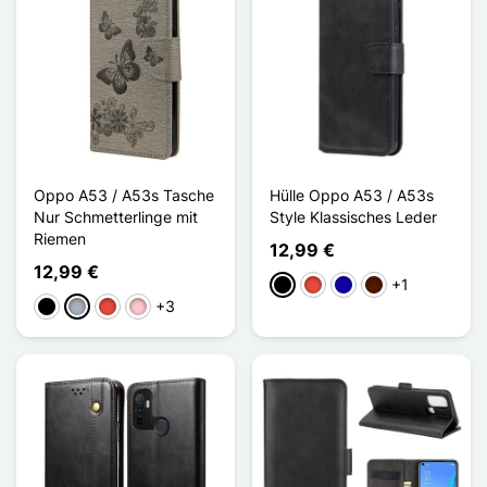
Oppo A53 / A53s Tasche
Hülle Oppo A53 / A53s
Nur Schmetterlinge mit
Style Klassisches Leder
Riemen
12,99 €
12,99 €
+1
Schwarz
Rot
Dunkelblau
Dunkelbraun
+3
Schwarz
Grau
Rot
Pink