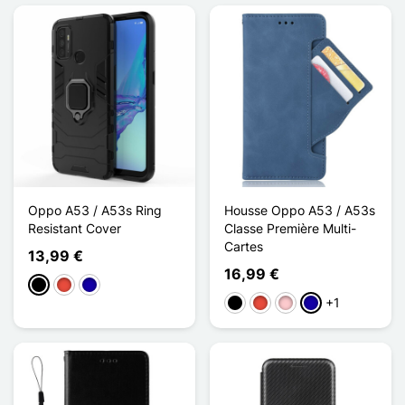
Oppo A53 / A53s Ring
Housse Oppo A53 / A53s
Resistant Cover
Classe Première Multi-
Cartes
13,99 €
16,99 €
Schwarz
Rot
Dunkelblau
+1
Schwarz
Rot
Pink
Dunkelblau