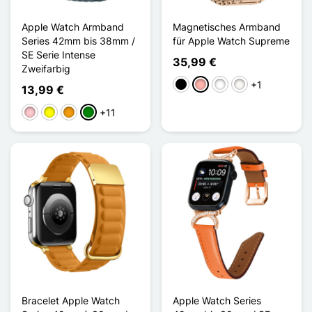
Apple Watch Armband
Magnetisches Armband
Series 42mm bis 38mm /
für Apple Watch Supreme
SE Serie Intense
35,99 €
Zweifarbig
+1
Schwarz
Roségold
Noir Argenté
Blanc Étoilé
13,99 €
+11
Pink
Gelb
Orange
Grün
Bracelet Apple Watch
Apple Watch Series