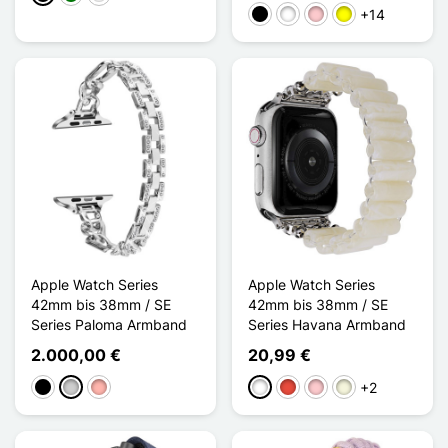
+14
Schwarz
Weiß
Pink
Gelb
Apple Watch Series
Apple Watch Series
42mm bis 38mm / SE
42mm bis 38mm / SE
Series Paloma Armband
Series Havana Armband
2.000,00 €
20,99 €
+2
Schwarz
Silber
Roségold
Weiß
Rot
Pink
Beige