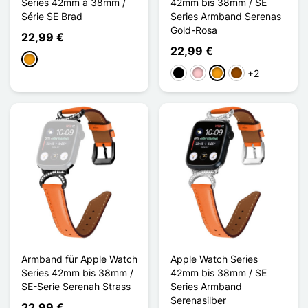
Series 42mm à 38mm /
42mm bis 38mm / SE
Série SE Brad
Series Armband Serenas
Gold-Rosa
22,99 €
22,99 €
Orange
+2
Schwarz
Pink
Orange
Braun
Armband für Apple Watch
Apple Watch Series
Series 42mm bis 38mm /
42mm bis 38mm / SE
SE-Serie Serenah Strass
Series Armband
Serenasilber
22,99 €