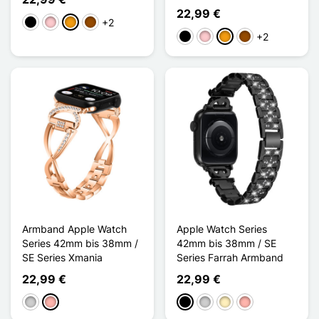
22,99 €
+2
Schwarz
Pink
Orange
Braun
+2
Schwarz
Pink
Orange
Braun
Armband Apple Watch
Apple Watch Series
Series 42mm bis 38mm /
42mm bis 38mm / SE
SE Series Xmania
Series Farrah Armband
22,99 €
22,99 €
Silber
Roségold
Schwarz
Silber
Golden
Roségold