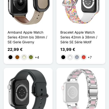
Armband Apple Watch
Bracelet Apple Watch
Series 42mm bis 38mm /
Series 42mm à 38mm /
SE-Serie Giverny
Série SE Série Motif
22,99 €
13,99 €
+4
+7
Schwarz
Braun
Beige
Khaki
Schwarz
Weiß
Grau
Rot