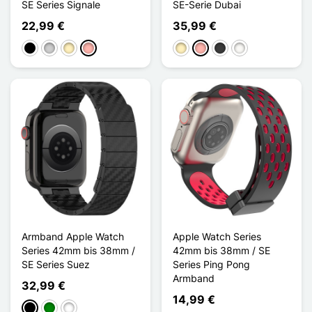
SE Series Signale
SE-Serie Dubai
22,99 €
35,99 €
Schwarz
Silber
Golden
Roségold
Golden
Roségold
Dunkelgrau
Blanc Étoilé
Armband Apple Watch
Apple Watch Series
Series 42mm bis 38mm /
42mm bis 38mm / SE
SE Series Suez
Series Ping Pong
Armband
32,99 €
14,99 €
Schwarz
Grün
Bleu Nuit