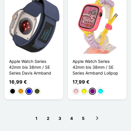
Apple Watch Series
Apple Watch Series
42mm bis 38mm / SE
42mm bis 38mm / SE
Series Davis Armband
Series Armband Lolipop
16,99 €
17,99 €
Schwarz
Orange
Blau
Vert Armée
Pink
Gelb
Violett
Cyan
1
2
3
4
5
Next page