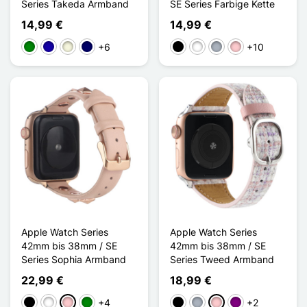
Series Takeda Armband
SE Series Farbige Kette
14,99 €
14,99 €
+6
+10
Grün
Dunkelblau
Beige
Marineblau
Schwarz
Weiß
Grau
Pink
Apple Watch Series
Apple Watch Series
42mm bis 38mm / SE
42mm bis 38mm / SE
Series Sophia Armband
Series Tweed Armband
22,99 €
18,99 €
+4
+2
Schwarz
Weiß
Pink
Grün
Schwarz
Grau
Pink
Violett