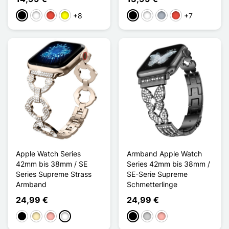
+8
+7
Schwarz
Weiß
Rot
Gelb
Schwarz
Weiß
Grau
Rot
Apple Watch Series
Armband Apple Watch
42mm bis 38mm / SE
Series 42mm bis 38mm /
Series Supreme Strass
SE-Serie Supreme
Armband
Schmetterlinge
24,99 €
24,99 €
Schwarz
Golden
Roségold
Doré Champagne
Schwarz
Silber
Roségold