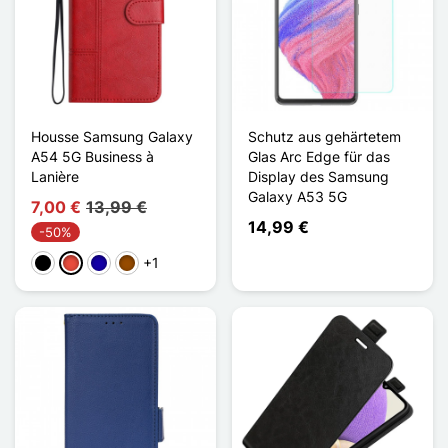
Housse Samsung Galaxy
Schutz aus gehärtetem
A54 5G Business à
Glas Arc Edge für das
Lanière
Display des Samsung
Galaxy A53 5G
7,00 €
13,99 €
14,99 €
-50%
+1
Schwarz
Rot
Dunkelblau
Braun