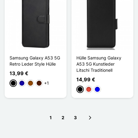
Samsung Galaxy A53 5G
Hülle Samsung Galaxy
Retro Leder Style Hülle
A53 5G Kunstleder
Litschi Traditionell
13,99 €
14,99 €
+1
Schwarz
Dunkelblau
Braun
Dunkelbraun
Schwarz
Rot
Blau
1
2
3
Next page