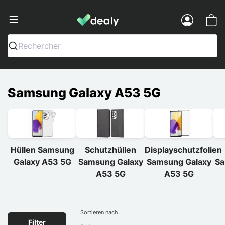
Dealy - Hüllen und Zubehör für Smart
Menu
Rechercher
Samsung Galaxy A53 5G
Hüllen Samsung
Schutzhüllen
Displayschutzfolien
Galaxy A53 5G
Samsung Galaxy
Samsung Galaxy
Sa
A53 5G
A53 5G
Sortieren nach
Filter