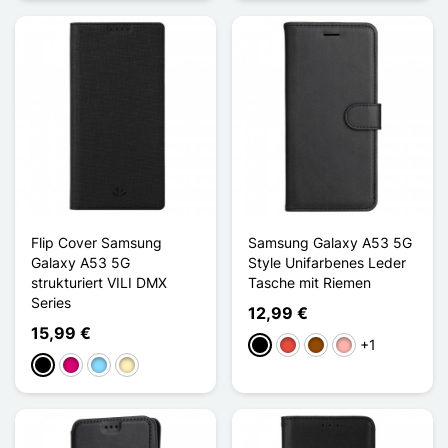
Flip Cover Samsung
Samsung Galaxy A53 5G
Galaxy A53 5G
Style Unifarbenes Leder
strukturiert VILI DMX
Tasche mit Riemen
Series
12,99 €
15,99 €
+1
Schwarz
Rot
Braun
Roségold
Schwarz
Magenta
Hellblau
Golden