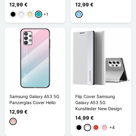
12,99 €
12,99 €
+1
Schwarz
Weiß
Golden
Türkis
Hellblau
Samsung Galaxy A53 5G
Flip Cover Samsung
Panzerglas Cover Hello
Galaxy A53 5G
Kunstleder New Design
12,99 €
14,99 €
Pink
+4
Schwarz
Weiß
Rot
Pink