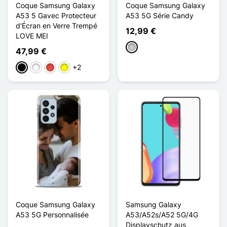
Coque Samsung Galaxy
Coque Samsung Galaxy
A53 5 Gavec Protecteur
A53 5G Série Candy
d'Écran en Verre Trempé
12,99 €
LOVE MEI
Transparent
47,99 €
+2
Schwarz
Weiß
Rot
Gelb
Coque Samsung Galaxy
Samsung Galaxy
A53 5G Personnalisée
A53/A52s/A52 5G/4G
Displayschutz aus