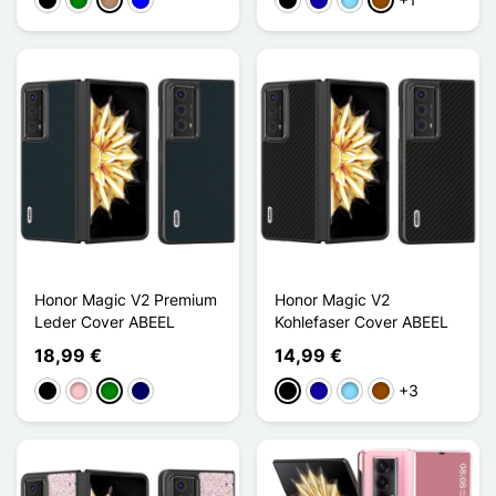
Schwarz
Grün
Taupe
Blau
Schwarz
Dunkelblau
Hellblau
Braun
Honor Magic V2 Premium
Honor Magic V2
Leder Cover ABEEL
Kohlefaser Cover ABEEL
18,99 €
14,99 €
+3
Schwarz
Pink
Grün
Marineblau
Schwarz
Dunkelblau
Hellblau
Braun