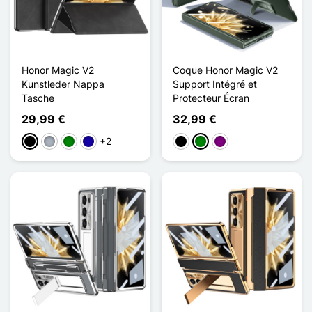
Honor Magic V2
Coque Honor Magic V2
Kunstleder Nappa
Support Intégré et
Tasche
Protecteur Écran
29,99 €
32,99 €
+2
Schwarz
Grau
Grün
Dunkelblau
Schwarz
Grün
Violett