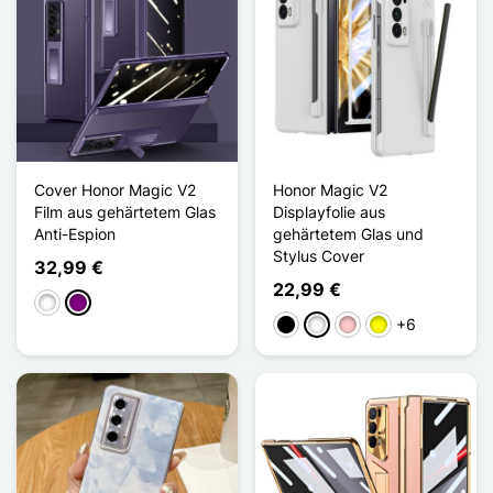
Cover Honor Magic V2
Honor Magic V2
Film aus gehärtetem Glas
Displayfolie aus
Anti-Espion
gehärtetem Glas und
Stylus Cover
32,99 €
22,99 €
Weiß
Violett
+6
Schwarz
Weiß
Pink
Gelb