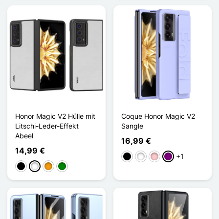
Honor Magic V2 Hülle mit
Coque Honor Magic V2
Litschi-Leder-Effekt
Sangle
Abeel
16,99 €
14,99 €
+1
Schwarz
Weiß
Pink
Violett
Schwarz
Weiß
Orange
Grün