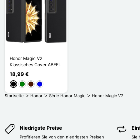
Honor Magic V2
Klassisches Cover ABEEL
18,99 €
Schwarz
Grün
Dunkelbraun
Blau
Startseite
Honor
Série Honor Magic
Honor Magic V2
Niedrigste Preise
Ei
Profitieren Sie von den niedrigsten Preisen
Sie