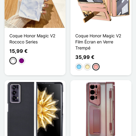
Coque Honor Magic V2
Coque Honor Magic V2
Rococo Series
Film Écran en Verre
Trempé
15,99 €
35,99 €
Weiß
Violett
Hellblau
Golden
Roségold