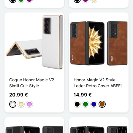
Coque Honor Magic V2
Honor Magic V2 Style
Simili Cuir Stylé
Leder Retro Cover ABEEL
20,99 €
14,99 €
Weiß
Golden
Hellviolett
Schwarz
Grün
Dunkelblau
Braun