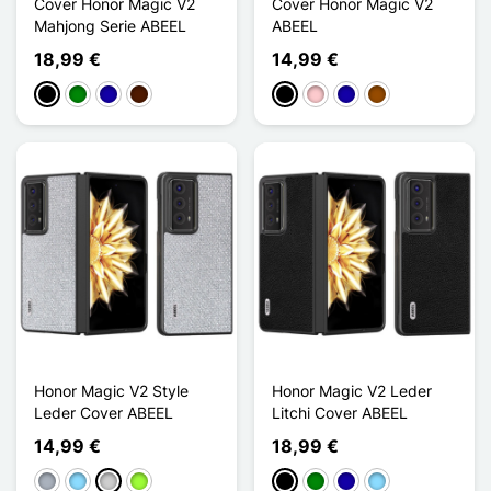
Cover Honor Magic V2
Cover Honor Magic V2
Mahjong Serie ABEEL
ABEEL
18,99 €
14,99 €
Schwarz
Grün
Dunkelblau
Dunkelbraun
Schwarz
Pink
Dunkelblau
Braun
Honor Magic V2 Style
Honor Magic V2 Leder
Leder Cover ABEEL
Litchi Cover ABEEL
14,99 €
18,99 €
Grau
Hellblau
Silber
Apfelgrün
Schwarz
Grün
Dunkelblau
Hellblau