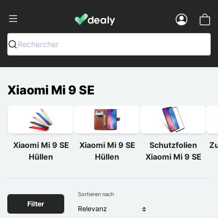
Dealy - Hüllen und Zubehör für Smart
Menu
Rechercher
Xiaomi Mi 9 SE
Xiaomi Mi 9 SE
Xiaomi Mi 9 SE
Schutzfolien
Zu
Hüllen
Hüllen
Xiaomi Mi 9 SE
Sortieren nach
Filter