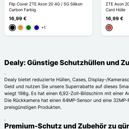
Flip Cover ZTE Axon 20 4G / 5G Silikon
ZTE Axon 20 
Carbon Farbig
Card Hülle
16,99 €
16,99 €
+1
Schwarz
Orange
Grün
Dunkelblau
Rot
Dealy: Günstige Schutzhüllen und Z
.
Dealy bietet reduzierte Hüllen, Cases, Display-/Kameras
Geld und nutzen Sie unsere Superrabatte auf dieses Smar
wiegt 198g. Es hat einen 6,92-Zoll-Bildschirm mit einer 
Die Rückkamera hat einen 64MP-Sensor und eine 32MP-Fro
preisgünstigen Produkten.
.
Premium-Schutz und Zubehör zu gün