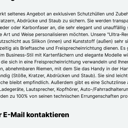
kt seltenes Angebot an exklusiven Schutzhüllen und Zubeh
ratzern, Abdrücke und Staub zu sichern. Sie werden transpar
eder oder Karbonfaser an, die sehr elegant und unauffällig 
e Art und Weise personalisieren möchten. Unsere "Ultra-Res
zschicht aus Silikon (innen) und Kunststoff (außen) sehr s
itig als Brieftasche und Freisprecheinrichtung dienen. Es 
im Business-Stil mit Kartenfächern und elegante Modelle wie
e, die sich in eine Freisprecheinrichtung verwandeln und I
n, abnehmbaren Riemen, mit dem Sie das Handy in der Hand
ndig (Stöße, Kratzer, Abdrücken und Staub). Sie sind leich
äche bleibt empfindlich. Außerdem gibt es eine Schutzlinse
Ladegeräte, Lautsprecher, Kopfhörer, Auto-/Fahrradhalteru
en zu 100% von seinen technischen Errungenschaften profit
r E-Mail kontaktieren