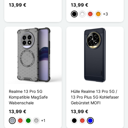
13,99 €
13,99 €
+3
Schwarz
Weiß
Rot
Orange
Realme 13 Pro 5G
Hülle Realme 13 Pro 5G /
Kompatible MagSafe
13 Pro Plus 5G Kohlefaser
Wabenschale
Gebürstet MOFI
13,99 €
13,99 €
+1
Grau
Rot
Grün
Transparent
Schwarz
Rot
Blau