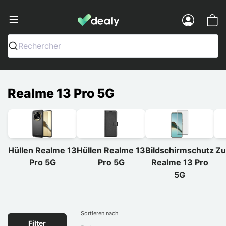
Dealy - Hüllen und Zubehör für Smart
Menu
Rechercher
Realme 13 Pro 5G
Hüllen Realme 13
Hüllen Realme 13
Bildschirmschutz
Zu
Pro 5G
Pro 5G
Realme 13 Pro
5G
Sortieren nach
Filter