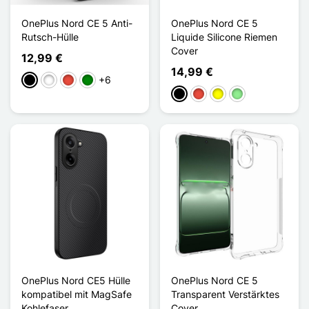
OnePlus Nord CE 5 Anti-
OnePlus Nord CE 5
Rutsch-Hülle
Liquide Silicone Riemen
Cover
12,99 €
14,99 €
+6
Schwarz
Weiß
Rot
Grün
Schwarz
Rot
Gelb
Hellgrün
OnePlus Nord CE5 Hülle
OnePlus Nord CE 5
kompatibel mit MagSafe
Transparent Verstärktes
Kohlefaser
Cover