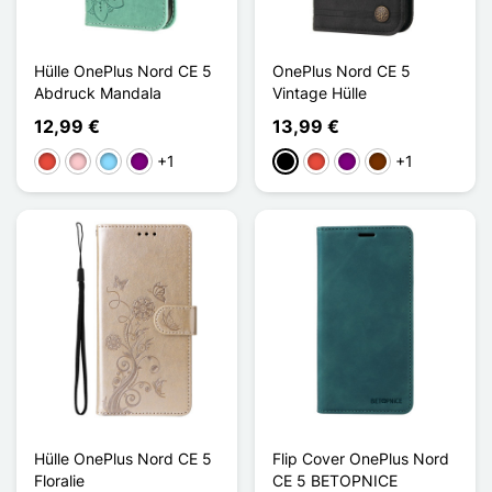
Hülle OnePlus Nord CE 5
OnePlus Nord CE 5
Abdruck Mandala
Vintage Hülle
12,99 €
13,99 €
+1
+1
Rot
Pink
Hellblau
Violett
Schwarz
Rot
Violett
Kaffee
Hülle OnePlus Nord CE 5
Flip Cover OnePlus Nord
Floralie
CE 5 BETOPNICE