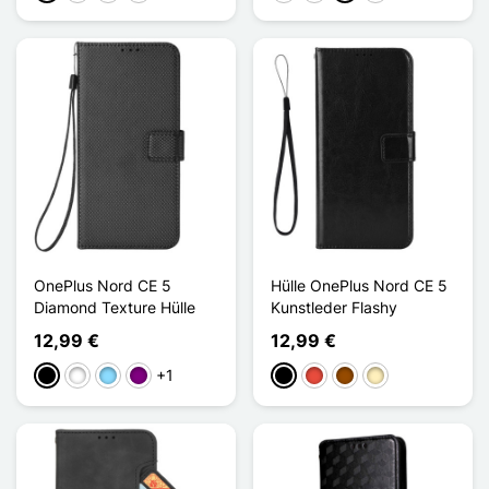
OnePlus Nord CE 5
Hülle OnePlus Nord CE 5
Diamond Texture Hülle
Kunstleder Flashy
12,99 €
12,99 €
+1
Schwarz
Weiß
Hellblau
Violett
Schwarz
Rot
Braun
Golden