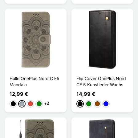
Hülle OnePlus Nord C E5
Flip Cover OnePlus Nord
Mandala
CE 5 Kunstleder Wachs
12,99 €
14,99 €
+4
Schwarz
Grau
Rot
Grün
Schwarz
Grün
Braun
Blau