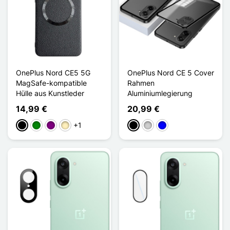
OnePlus Nord CE5 5G
OnePlus Nord CE 5 Cover
MagSafe-kompatible
Rahmen
Hülle aus Kunstleder
Aluminiumlegierung
14,99 €
20,99 €
+1
Schwarz
Grün
Violett
Golden
Schwarz
Silber
Blau