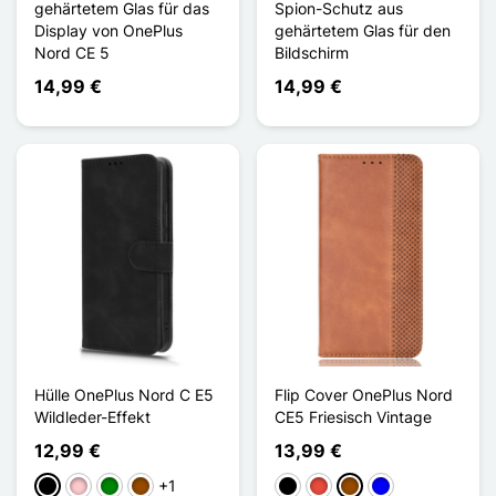
gehärtetem Glas für das
Spion-Schutz aus
Display von OnePlus
gehärtetem Glas für den
Nord CE 5
Bildschirm
14,99 €
14,99 €
Hülle OnePlus Nord C E5
Flip Cover OnePlus Nord
Wildleder-Effekt
CE5 Friesisch Vintage
12,99 €
13,99 €
+1
Schwarz
Pink
Grün
Braun
Schwarz
Rot
Braun
Blau