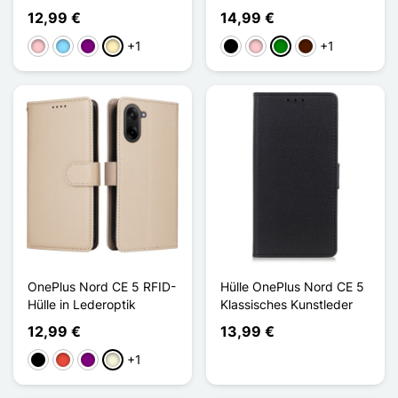
12,99 €
14,99 €
+1
+1
Pink
Hellblau
Violett
Golden
Schwarz
Pink
Grün
Dunkelbraun
OnePlus Nord CE 5 RFID-
Hülle OnePlus Nord CE 5
Hülle in Lederoptik
Klassisches Kunstleder
12,99 €
13,99 €
+1
Schwarz
Rot
Violett
Beige