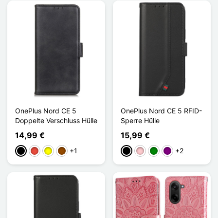
OnePlus Nord CE 5
OnePlus Nord CE 5 RFID-
Doppelte Verschluss Hülle
Sperre Hülle
14,99 €
15,99 €
+1
+2
Schwarz
Rot
Gelb
Braun
Schwarz
Pink
Grün
Violett