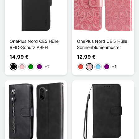
OnePlus Nord CE5 Hülle
OnePlus Nord CE 5 Hülle
RFID-Schutz ABEEL
Sonnenblumenmuster
14,99 €
12,99 €
+2
+1
Schwarz
Pink
Grün
Violett
Rot
Pink
Hellblau
Violett