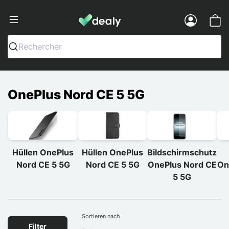
Dealy - Hüllen und Zubehör für Smart
Menu
Rechercher
OnePlus Nord CE 5 5G
Hüllen OnePlus
Hüllen OnePlus
Bildschirmschutz
Nord CE 5 5G
Nord CE 5 5G
OnePlus Nord CE
On
5 5G
Sortieren nach
Filter