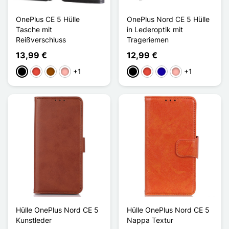
OnePlus CE 5 Hülle
OnePlus Nord CE 5 Hülle
Tasche mit
in Lederoptik mit
Reißverschluss
Trageriemen
13,99 €
12,99 €
+1
+1
Schwarz
Rot
Braun
Roségold
Schwarz
Rot
Dunkelblau
Roségold
Hülle OnePlus Nord CE 5
Hülle OnePlus Nord CE 5
Kunstleder
Nappa Textur