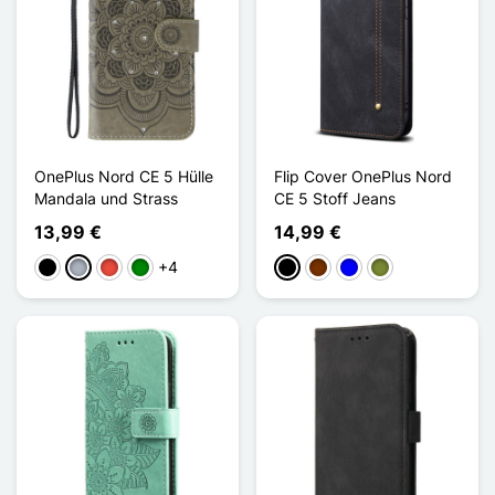
OnePlus Nord CE 5 Hülle
Flip Cover OnePlus Nord
Mandala und Strass
CE 5 Stoff Jeans
13,99 €
14,99 €
+4
Schwarz
Grau
Rot
Grün
Schwarz
Kaffee
Blau
Khaki