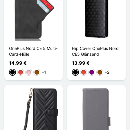
OnePlus Nord CE 5 Multi-
Flip Cover OnePlus Nord
Card-Hülle
CE5 Glänzend
14,99 €
13,99 €
+1
+2
Schwarz
Rot
Pink
Braun
Schwarz
Rot
Violett
Braun