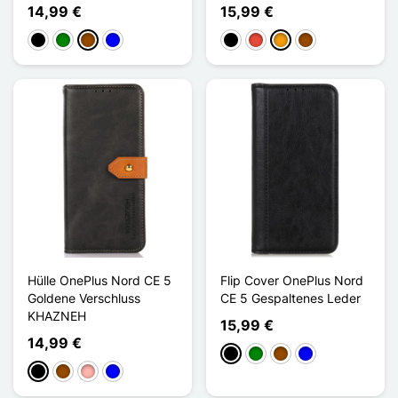
14,99 €
15,99 €
Schwarz
Grün
Braun
Blau
Schwarz
Rot
Orange
Braun
Hülle OnePlus Nord CE 5
Flip Cover OnePlus Nord
Goldene Verschluss
CE 5 Gespaltenes Leder
KHAZNEH
15,99 €
14,99 €
Schwarz
Grün
Braun
Blau
Schwarz
Braun
Roségold
Blau