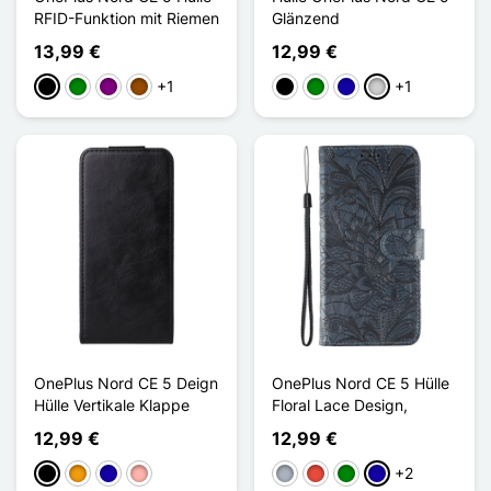
RFID-Funktion mit Riemen
Glänzend
13,99 €
12,99 €
+1
+1
Schwarz
Grün
Violett
Braun
Schwarz
Grün
Dunkelblau
Silber
OnePlus Nord CE 5 Deign
OnePlus Nord CE 5 Hülle
Hülle Vertikale Klappe
Floral Lace Design,
12,99 €
12,99 €
+2
Schwarz
Orange
Dunkelblau
Roségold
Grau
Rot
Grün
Dunkelblau