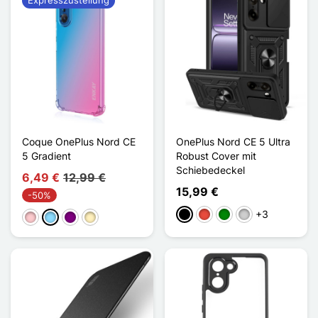
Coque OnePlus Nord CE
OnePlus Nord CE 5 Ultra
5 Gradient
Robust Cover mit
Schiebedeckel
6,49 €
12,99 €
15,99 €
-50%
+3
Schwarz
Rot
Grün
Silber
Pink
Hellblau
Violett
Golden