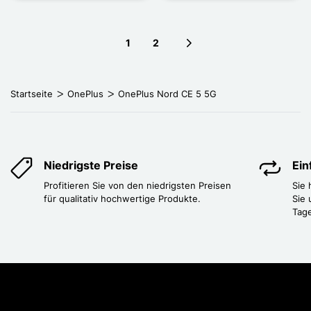
1
2
Next page
Startseite
OnePlus
OnePlus Nord CE 5 5G
Niedrigste Preise
Ei
Profitieren Sie von den niedrigsten Preisen
Sie
für qualitativ hochwertige Produkte.
Sie 
Tag