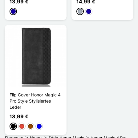
13,99 €
14,99 €
Dunkelblau
Grau
Dunkelblau
Flip Cover Honor Magic 4
Pro Style Stylisiertes
Leder
13,99 €
Schwarz
Rot
Braun
Blau
Startseite
Honor
Série Honor Magic
Honor Magic 4 Pro