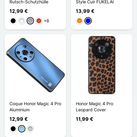
Rutsch-Schutzhülle
Style Cuir FUKELAI
12,99 €
13,99 €
+6
Schwarz
Weiß
Grau
Rot
Orange
Blau
Coque Honor Magic 4 Pro
Honor Magic 4 Pro
Aluminium
Leopard Cover
12,99 €
11,99 €
Schwarz
Hellblau
Silber