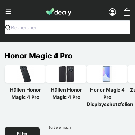
Dealy - Hüllen und Zubehör für Smart
Menu
Rechercher
Honor Magic 4 Pro
Hüllen Honor
Hüllen Honor
Honor Magic 4
Z
Magic 4 Pro
Magic 4 Pro
Pro
Displayschutzfolien
Sortieren nach
Filter