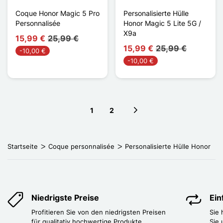
Coque Honor Magic 5 Pro
Personalisierte Hülle
Personnalisée
Honor Magic 5 Lite 5G /
X9a
15,99 €
25,99 €
15,99 €
25,99 €
-10,00 €
-10,00 €
1
2
Next page
Startseite
Coque personnalisée
Personalisierte Hülle Honor
Niedrigste Preise
Ei
Profitieren Sie von den niedrigsten Preisen
Sie
für qualitativ hochwertige Produkte.
Sie 