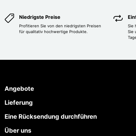
Niedrigste Preise
Ei
Profitieren Sie von den niedrigsten Preisen
Sie
für qualitativ hochwertige Produkte.
Sie 
Tag
Angebote
Lieferung
Eine Rücksendung durchführen
Über uns