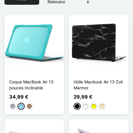
Coque MacBook Air 13
Hülle Macbook Air 13 Zoll
pouces Inclinable
Marmor
34,99 €
29,99 €
Grau
Hellblau
Taupe
Schwarz
Weiß
Gelb
Golden