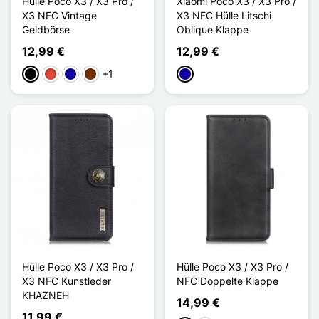
Hülle Poco X3 / X3 Pro /
Xiaomi Poco X3 / X3 Pro /
X3 NFC Vintage
X3 NFC Hülle Litschi
Geldbörse
Oblique Klappe
12,99 €
12,99 €
+1
Schwarz
Rot
Dunkelblau
Kaffee
Dunkelblau
Hülle Poco X3 / X3 Pro /
Hülle Poco X3 / X3 Pro /
X3 NFC Kunstleder
NFC Doppelte Klappe
KHAZNEH
14,99 €
11,99 €