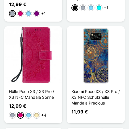
12,99 €
+1
Schwarz
Grau
Hellblau
Cyan
+1
Grau
Magenta
Hellblau
Violett
Hülle Poco X3 / X3 Pro /
Xiaomi Poco X3 / X3 Pro /
X3 NFC Mandala Sonne
X3 NFC Schutzhülle
Mandala Precious
12,99 €
11,99 €
+4
Grau
Magenta
Hellblau
Golden