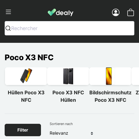
Dealy - Hüllen und Zubehör für Smart
Menu
Rechercher
Poco X3 NFC
Hüllen Poco X3
Poco X3 NFC
Bildschirmschutz
Z
NFC
Hüllen
Poco X3 NFC
Sortieren nach
Filter