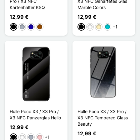
Pro / X3 NFC
X3 NFC Gehärtetes Glas
Kartenhalter KSQ
Marble Colors
12,99 €
12,99 €
+1
Schwarz
Grau
Dunkelblau
Braun
Schwarz
Weiß
Golden
Türkis
Hülle Poco X3 / X3 Pro /
Hülle Poco X3 / X3 Pro /
X3 NFC Panzerglas Hello
X3 NFC Tempered Glass
Beauty
12,99 €
12,99 €
+1
Schwarz
Weiß
Grau
Pink