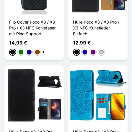
Flip Cover Poco X3 / X3
Hülle Poco X3 / X3 Pro /
Pro / X3 NFC Kohlefaser
X3 NFC Kunstleder
mit Ring Support
Einfach
14,99 €
12,99 €
+1
Schwarz
Grün
Dunkelblau
Braun
Schwarz
Dunkelblau
Violett
Silber
Hülle Poco X3 / X3 Pro /
Hülle Poco X3 / X3 Pro /