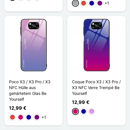
+1
Grau
Rot
Dunkelblau
Violett
Poco X3 / X3 Pro / X3
Coque Poco X3 / X3 Pro /
NFC Hülle aus
X3 NFC Verre Trempé Be
gehärtetem Glas Be
Yourself
Yourself
12,99 €
12,99 €
Magenta
Dunkelblau
Hellviolett
+1
Rot
Magenta
Dunkelblau
Violett