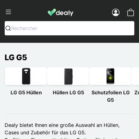
Dealy - Hüllen und Zubehör für Smart
Menu
Rechercher
LG G5
LG G5 Hüllen
Hüllen LG G5
Schutzfolien LG
Z
G5
Dealy bietet Ihnen eine große Auswahl an Hüllen,
Cases und Zubehör für das LG G5.