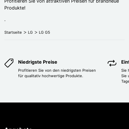
Profitieren Sie von attraktiven Preisen für brandneue
Produkte!
.
Startseite
LG
LG G5
Niedrigste Preise
Ei
Profitieren Sie von den niedrigsten Preisen
Sie
für qualitativ hochwertige Produkte.
Sie 
Tag