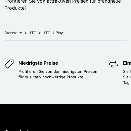
Profitieren Sie von attraktiven Preisen für brandneue
Produkte!
.
Startseite
HTC
HTC U Play
Niedrigste Preise
Ei
Profitieren Sie von den niedrigsten Preisen
Sie
für qualitativ hochwertige Produkte.
Sie 
Tag