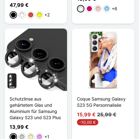
47,99 €
+6
Weiß
Magenta
Pink
Hellblau
+2
Schwarz
Weiß
Rot
Gelb
Schutzlinse aus
Coque Samsung Galaxy
gehärtetem Glas und
S23 5G Personnalisée
Aluminium für Samsung
15,99 €
25,99 €
Galaxy S23 und S23 Plus
-10,00 €
13,99 €
+1
Schwarz
Silber
Golden
Hellviolett