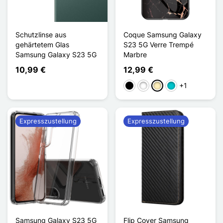
Schutzlinse aus
Coque Samsung Galaxy
gehärtetem Glas
S23 5G Verre Trempé
Samsung Galaxy S23 5G
Marbre
10,99 €
12,99 €
+1
Schwarz
Weiß
Golden
Türkis
Expresszustellung
Expresszustellung
Samsung Galaxy S23 5G
Flip Cover Samsung