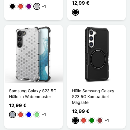
12,99 €
+1
Schwarz
Rot
Violett
Transparent
Schwarz
Samsung Galaxy S23 5G
Hülle Samsung Galaxy
Hülle im Wabenmuster
S23 5G Kompatibel
Magsafe
12,99 €
12,99 €
+1
Grau
Rot
Blau
Hellgrün
+1
Schwarz
Rot
Grün
Dunkelrot