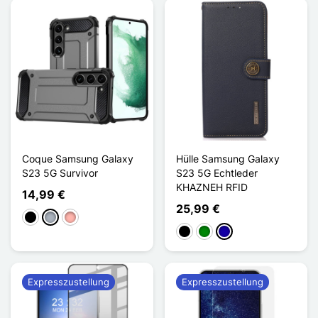
Coque Samsung Galaxy
Hülle Samsung Galaxy
S23 5G Survivor
S23 5G Echtleder
KHAZNEH RFID
14,99 €
25,99 €
Schwarz
Grau
Roségold
Schwarz
Grün
Dunkelblau
Expresszustellung
Expresszustellung