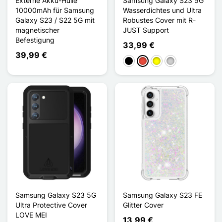
Externe Akku-Hülle
Samsung Galaxy S23 5G
10000mAh für Samsung
Wasserdichtes und Ultra
Galaxy S23 / S22 5G mit
Robustes Cover mit R-
magnetischer
JUST Support
Befestigung
33,99 €
39,99 €
Schwarz
Rot
Gelb
Silber
Samsung Galaxy S23 5G
Samsung Galaxy S23 FE
Ultra Protective Cover
Glitter Cover
LOVE MEI
13,99 €