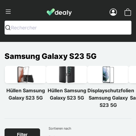
Dealy - Hüllen und Zubehör für Smart
Menu
Rechercher
Samsung Galaxy S23 5G
Hüllen Samsung
Hüllen Samsung
Displayschutzfolien
Galaxy S23 5G
Galaxy S23 5G
Samsung Galaxy
Sa
S23 5G
Sortieren nach
Filter