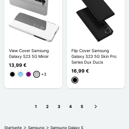
View Cover Samsung
Flip Cover Samsung
Galaxy S23 5G Miroir
Galaxy S23 5G Skin Pro
Series Dux Ducis
13,99 €
16,99 €
+3
Schwarz
Hellblau
Violett
Silber
Schwarz
1
2
3
4
5
Next page
Startseite
Samsung
Samsung Galaxy S