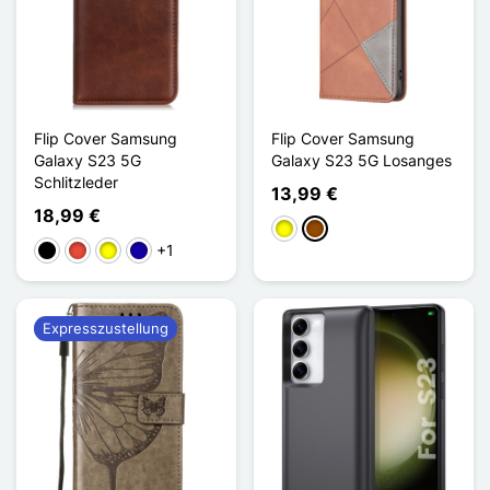
Flip Cover Samsung
Flip Cover Samsung
Galaxy S23 5G
Galaxy S23 5G Losanges
Schlitzleder
13,99 €
18,99 €
Gelb
Braun
+1
Schwarz
Rot
Gelb
Dunkelblau
Expresszustellung