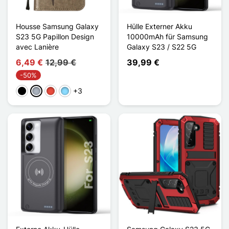
Housse Samsung Galaxy
Hülle Externer Akku
S23 5G Papillon Design
10000mAh für Samsung
avec Lanière
Galaxy S23 / S22 5G
6,49 €
12,99 €
39,99 €
-50%
+3
Schwarz
Grau
Rot
Hellblau