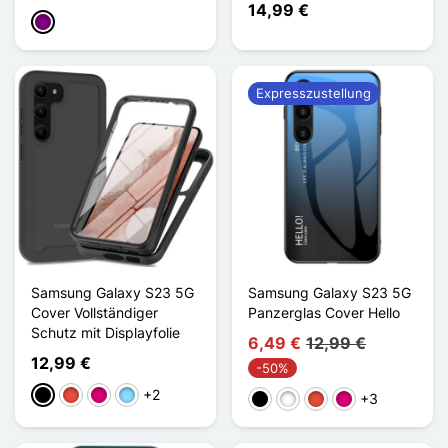
14,99 €
Violett
Expresszustellung
Samsung Galaxy S23 5G
Samsung Galaxy S23 5G
Cover Vollständiger
Panzerglas Cover Hello
Schutz mit Displayfolie
6,49 €
12,99 €
12,99 €
-50%
+2
Schwarz
Rot
Magenta
Hellblau
+3
Schwarz
Weiß
Rot
Magenta