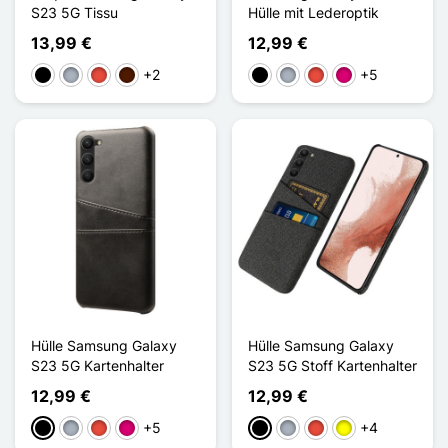
S23 5G Tissu
Hülle mit Lederoptik
13,99 €
12,99 €
+2
+5
Schwarz
Grau
Rot
Dunkelbraun
Schwarz
Grau
Rot
Magenta
Hülle Samsung Galaxy
Hülle Samsung Galaxy
S23 5G Kartenhalter
S23 5G Stoff Kartenhalter
12,99 €
12,99 €
+5
+4
Schwarz
Grau
Rot
Magenta
Schwarz
Grau
Rot
Gelb