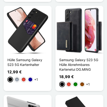
Hülle Samsung Galaxy
Samsung Galaxy S23 5G
S23 5G Kartenhalter
Hülle Abnehmbares
Kartenetui DG.MING
12,99 €
18,99 €
+1
Schwarz
Grau
Rot
Dunkelblau
+1
Schwarz
Rot
Grün
Braun