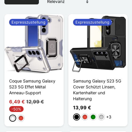
Expresszustellung
Expresszustellung
Coque Samsung Galaxy
Samsung Galaxy S23 5G
S23 5G Effet Métal
Cover Schützt Linsen,
Anneau-Support
Kartenhalter und
Halterung
6,49 €
12,99 €
13,99 €
-50%
+3
Schwarz
Rot
Grün
Silber
Weiß
Rot