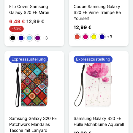
Flip Cover Samsung
Coque Samsung Galaxy
Galaxy S20 FE Miroir
S20 FE Verre Trempé Be
Yourself
6,49 €
12,99 €
12,99 €
-50%
+3
Rot
Magenta
Gelb
Dunkelblau
+3
Schwarz
Dunkelblau
Hellblau
Violett
Expresszustellung
Expresszustellung
Samsung Galaxy S20 FE
Samsung Galaxy S20 FE
Patchwork Mandalas
Hülle Mohnblume Aquarell
Tasche mit Lanyard