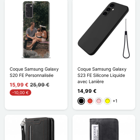
Coque Samsung Galaxy
Coque Samsung Galaxy
S20 FE Personnalisée
S23 FE Silicone Liquide
avec Lanière
15,99 €
25,99 €
14,99 €
-10,00 €
+1
Schwarz
Rot
Pink
Gelb