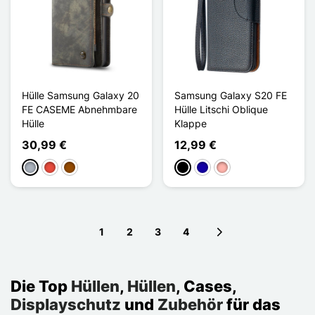
Hülle Samsung Galaxy 20
Samsung Galaxy S20 FE
FE CASEME Abnehmbare
Hülle Litschi Oblique
Hülle
Klappe
30,99 €
12,99 €
Grau
Rot
Braun
Schwarz
Dunkelblau
Roségold
1
2
3
4
Next page
Die Top
Hüllen
,
Hüllen
, Cases,
Displayschutz
und
Zubehör
für das