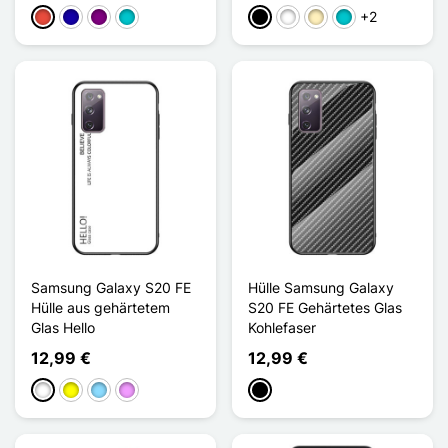
+2
Rot
Dunkelblau
Violett
Türkis
Schwarz
Weiß
Golden
Türkis
Samsung Galaxy S20 FE
Hülle Samsung Galaxy
Hülle aus gehärtetem
S20 FE Gehärtetes Glas
Glas Hello
Kohlefaser
12,99 €
12,99 €
Weiß
Gelb
Hellblau
Hellviolett
Schwarz