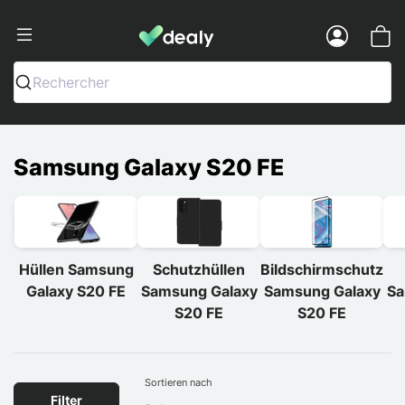
Dealy - Hüllen und Zubehör für Smart
Menu
Rechercher
Samsung Galaxy S20 FE
Hüllen Samsung
Schutzhüllen
Bildschirmschutz
Galaxy S20 FE
Samsung Galaxy
Samsung Galaxy
Sa
S20 FE
S20 FE
Sortieren nach
Filter