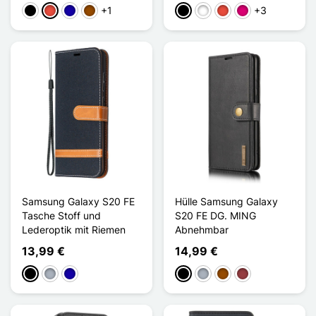
+1
+3
Schwarz
Rot
Dunkelblau
Braun
Schwarz
Weiß
Rot
Magenta
Samsung Galaxy S20 FE
Hülle Samsung Galaxy
Tasche Stoff und
S20 FE DG. MING
Lederoptik mit Riemen
Abnehmbar
13,99 €
14,99 €
Schwarz
Grau
Dunkelblau
Schwarz
Grau
Braun
Dunkelrot