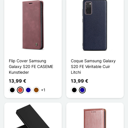
Flip Cover Samsung
Coque Samsung Galaxy
Galaxy S20 FE CASEME
S20 FE Véritable Cuir
Kunstleder
Litchi
13,99 €
13,99 €
+1
Schwarz
Rot
Dunkelblau
Braun
Schwarz
Dunkelblau