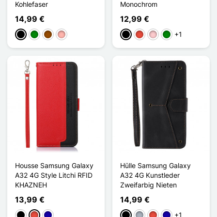
Kohlefaser
Monochrom
14,99 €
12,99 €
+1
Schwarz
Grün
Braun
Roségold
Schwarz
Rot
Pink
Grün
Housse Samsung Galaxy
Hülle Samsung Galaxy
A32 4G Style Litchi RFID
A32 4G Kunstleder
KHAZNEH
Zweifarbig Nieten
13,99 €
14,99 €
+1
Schwarz
Rot
Dunkelblau
Schwarz
Grau
Rot
Dunkelblau