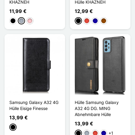
KHAZNEH
Hülle KHAZNEH
11,99 €
12,99 €
Schwarz
Grau
Pink
Schwarz
Rot
Dunkelblau
Braun
Samsung Galaxy A32 4G
Hülle Samsung Galaxy
Hülle Eisige Finesse
A32 4G DG. MING
Abnehmbare Hülle
13,99 €
13,99 €
Schwarz
+1
Schwarz
Grau
Rot
Dunkelblau