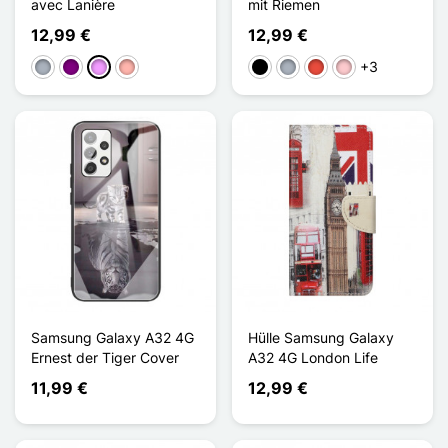
avec Lanière
mit Riemen
12,99 €
12,99 €
+3
Grau
Violett
Hellviolett
Roségold
Schwarz
Grau
Rot
Pink
Samsung Galaxy A32 4G
Hülle Samsung Galaxy
Ernest der Tiger Cover
A32 4G London Life
11,99 €
12,99 €