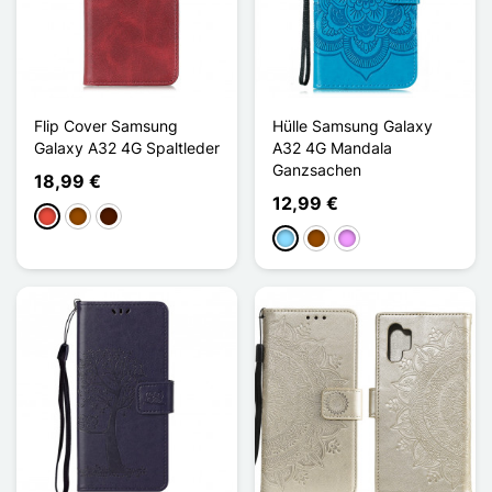
Flip Cover Samsung
Hülle Samsung Galaxy
Galaxy A32 4G Spaltleder
A32 4G Mandala
Ganzsachen
18,99 €
12,99 €
Rot
Braun
Dunkelbraun
Hellblau
Braun
Hellviolett