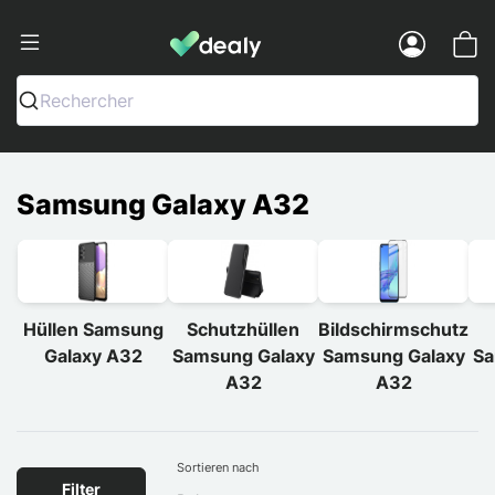
Dealy - Hüllen und Zubehör für Smart
Menu
Rechercher
Samsung Galaxy A32
Hüllen Samsung
Schutzhüllen
Bildschirmschutz
Galaxy A32
Samsung Galaxy
Samsung Galaxy
Sa
A32
A32
Sortieren nach
Filter