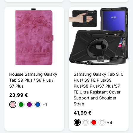
Housse Samsung Galaxy
Samsung Galaxy Tab S10
Tab S9 Plus / S8 Plus /
Plus/ S9 FE Plus/S9
S7 Plus
Plus/S8 Plus/S7 Plus/S7
FE Ultra Resistant Cover
23,99 €
Support and Shoulder
Strap
+1
Pink
Grün
Violett
Saphir
41,99 €
+4
Schwarz
Rose / Blanc
Rouge / Noir
Bleu / Noir