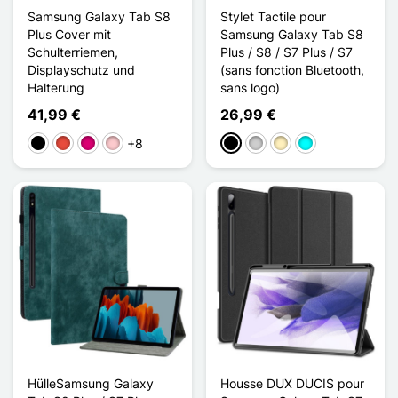
Samsung Galaxy Tab S8
Stylet Tactile pour
Plus Cover mit
Samsung Galaxy Tab S8
Schulterriemen,
Plus / S8 / S7 Plus / S7
Displayschutz und
(sans fonction Bluetooth,
Halterung
sans logo)
41,99 €
26,99 €
+8
Schwarz
Rot
Magenta
Pink
Schwarz
Silber
Golden
Cyan
HülleSamsung Galaxy
Housse DUX DUCIS pour