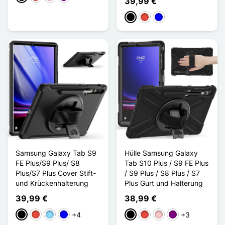
39,99 €
Schwarz
Rot
Blau
Samsung Galaxy Tab S9
Hülle Samsung Galaxy
FE Plus/S9 Plus/ S8
Tab S10 Plus / S9 FE Plus
Plus/S7 Plus Cover Stift-
/ S9 Plus / S8 Plus / S7
und Krückenhalterung
Plus Gurt und Halterung
39,99 €
38,99 €
+4
+3
Schwarz
Rot
Hellblau
Blau
Schwarz
Rot
Pink
Violett