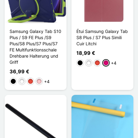
Samsung Galaxy Tab S10
Étui Samsung Galaxy Tab
Plus / S9 FE Plus /S9
S8 Plus / S7 Plus Simili
Plus/S8 Plus/S7 Plus/S7
Cuir Litchi
FE Multifunktionsschale
18,99 €
Drehbare Halterung und
Griff
+4
Schwarz
Weiß
Rot
Magenta
36,99 €
+4
Schwarz
Weiß
Rot
Pink