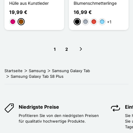
Hülle aus Kunstleder
Blumenschmetterlinge
19,99 €
16,99 €
+1
Magenta
Braun
Schwarz
Grau
Rot
Hellblau
1
2
Next page
Startseite
Samsung
Samsung Galaxy Tab
Samsung Galaxy Tab S8 Plus
Niedrigste Preise
Ei
Profitieren Sie von den niedrigsten Preisen
Sie
für qualitativ hochwertige Produkte.
Sie 
Tag