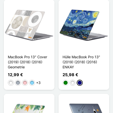
MacBook Pro 13" Cover
Hülle MacBook Pro 13"
(2019) (2018) (2016)
(2019) (2018) (2016)
Geometrie
ENKAY
12,99 €
25,98 €
+3
Weiß
Grau
Pink
Hellblau
Grün
Vert Foncé
Nuit Étoilée