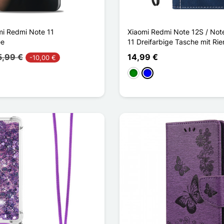
i Redmi Note 11
Xiaomi Redmi Note 12S / Not
ée
11 Dreifarbige Tasche mit Ri
5,99 €
14,99 €
-10,00 €
Grün
Blau