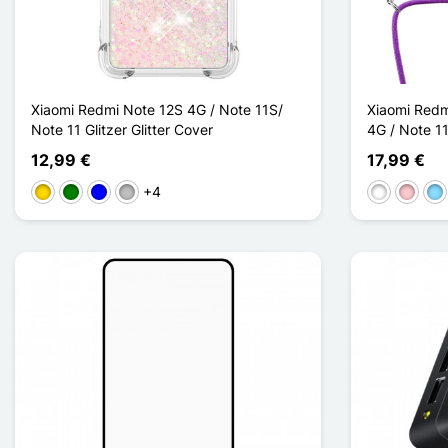
Xiaomi Redmi Note 12S 4G / Note 11S/
Xiaomi Redm
Note 11 Glitzer Glitter Cover
4G / Note 11 
12,99 €
17,99 €
+4
Doré / Coeurs
Vert/Cœurs
Bleu/Pentagramme
Argenté / Coeurs
Weiß
Pink
Hel