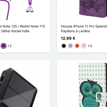
i Note 12S / Redmi Note 11S
Housse iPhone 11 Pro Splend
Glitter Kordel hülle
Papillons à Lanière
12,99 €
+2
+3
lblau
Violett
Schwarz
Grau
Rot
Pink