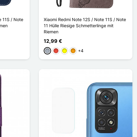
e 11S / Note
Xiaomi Redmi Note 12S / Note 11S / Note
emen
11 Hülle Riesige Schmetterlinge mit
Riemen
12,99 €
+4
Grau
Rot
Gelb
Orange