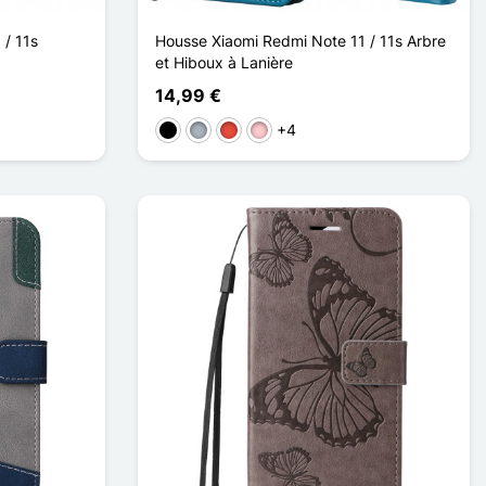
 / 11s
Housse Xiaomi Redmi Note 11 / 11s Arbre
et Hiboux à Lanière
14,99 €
+4
Schwarz
Grau
Rot
Pink