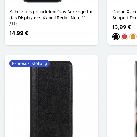
Schutz aus gehärtetem Glas Arc Edge für
Coque Xiaom
das Display des Xiaomi Redmi Note 11
Support Deu
/11s
13,99 €
14,99 €
Schwarz
Rot
Or
Expresszustellung