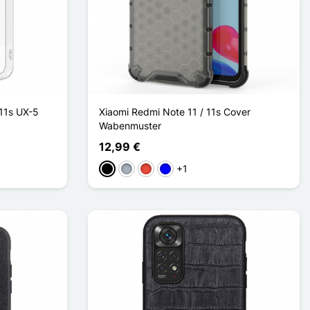
 11s UX-5
Xiaomi Redmi Note 11 / 11s Cover
Wabenmuster
12,99 €
+1
Schwarz
Grau
Rot
Blau