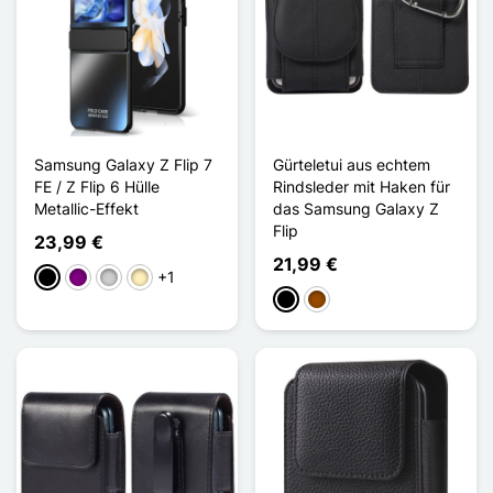
Samsung Galaxy Z Flip 7
Gürteletui aus echtem
FE / Z Flip 6 Hülle
Rindsleder mit Haken für
Metallic-Effekt
das Samsung Galaxy Z
Flip
23,99 €
21,99 €
+1
Schwarz
Violett
Silber
Golden
Schwarz
Braun