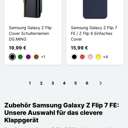
Samsung Galaxy Z Flip
Samsung Galaxy Z Flip 7
Cover Schulterriemen
FE / Z Flip 6 Einfaches
DG.MING
Cover
19,99 €
15,99 €
+1
+4
Schwarz
Grün
Violett
Braun
Schwarz
Rot
Pink
Gelb
1
2
3
4
5
6
Next page
Zubehör Samsung Galaxy Z Flip 7 FE:
Unsere Auswahl für das clevere
Klappgerät