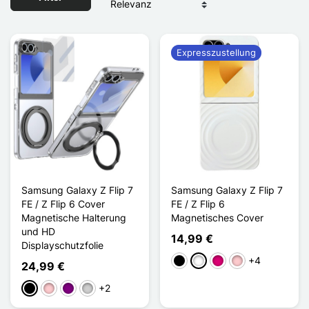
Expresszustellung
Samsung Galaxy Z Flip 7
Samsung Galaxy Z Flip 7
FE / Z Flip 6 Cover
FE / Z Flip 6
Magnetische Halterung
Magnetisches Cover
und HD
14,99 €
Displayschutzfolie
+4
Schwarz
Weiß
Magenta
Pink
24,99 €
+2
Schwarz
Pink
Violett
Silber