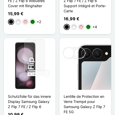
FE / Z Flip 6 Robustes
Z Flip 7 FE / Z Flip 6
Cover mit Ringhalter
Support Intégré et Porte-
Carte
15,99 €
16,99 €
+2
Schwarz
Weiß
Pink
Grün
+4
Schwarz
Weiß
Pink
Grün
Schutzfolie für das innere
Lentille de Protection en
Display Samsung Galaxy
Verre Trempé pour
Z Flip 7 FE / Z Flip 6
Samsung Galaxy Z Flip 7
FE 5G
10,99 €