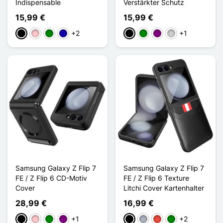
Indispensable
Verstärkter Schutz
15,99 €
15,99 €
+2
+1
Schwarz
Pink
Grün
Dunkelblau
Schwarz
Grün
Violett
Silber
Samsung Galaxy Z Flip 7
Samsung Galaxy Z Flip 7
FE / Z Flip 6 CD-Motiv
FE / Z Flip 6 Texture
Cover
Litchi Cover Kartenhalter
28,99 €
16,99 €
+1
+2
Schwarz
Pink
Grün
Violett
Schwarz
Grau
Rot
Grün