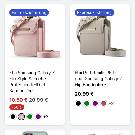
Expresszustellung
Expresszustellung
Étui Samsung Galaxy Z
Étui Portefeuille RFID
Flip Style Sacoche
pour Samsung Galaxy Z
Protection RFID et
Flip Bandoulière
Bandoulière
20,99 €
10,50 €
20,99 €
+2
Schwarz
Grün
Violett
Dunkelrosa
-50%
+3
Schwarz
Pink
Grün
Violett