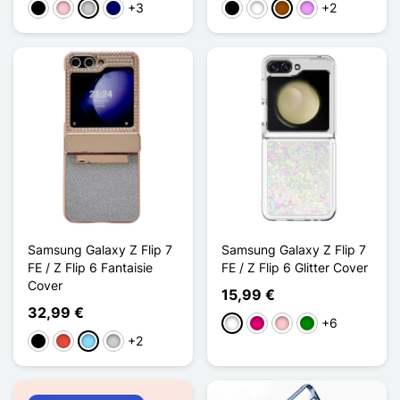
+3
+2
Schwarz
Pink
Transparent
Marineblau
Schwarz
Weiß
Braun
Hellviolett
Samsung Galaxy Z Flip 7
Samsung Galaxy Z Flip 7
FE / Z Flip 6 Fantaisie
FE / Z Flip 6 Glitter Cover
Cover
15,99 €
32,99 €
+6
Weiß
Magenta
Pink
Grün
+2
Schwarz
Rot
Hellblau
Silber