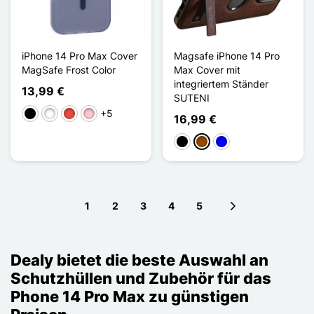
iPhone 14 Pro Max Cover
Magsafe iPhone 14 Pro
MagSafe Frost Color
Max Cover mit
integriertem Ständer
13,99 €
SUTENI
+5
Schwarz
Weiß
Rot
Pink
16,99 €
Schwarz
Braun
Blau
1
2
3
4
5
Next page
Dealy bietet die beste Auswahl an
Schutzhüllen und Zubehör für das
Phone 14 Pro Max zu günstigen