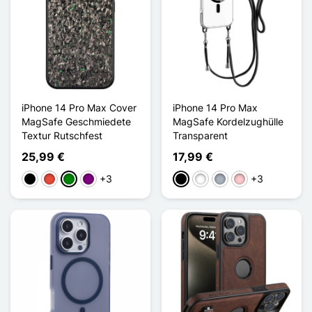
iPhone 14 Pro Max Cover
iPhone 14 Pro Max
MagSafe Geschmiedete
MagSafe Kordelzughülle
Textur Rutschfest
Transparent
25,99 €
17,99 €
+3
+3
Schwarz
Rot
Grün
Violett
Schwarz
Weiß
Grau
Pink