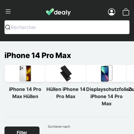
Dealy - Hüllen und Zubehör für Smart
Menu
Rechercher
iPhone 14 Pro Max
iPhone 14 Pro
Hüllen iPhone 14
Displayschutzfolien
Zu
Max Hüllen
Pro Max
iPhone 14 Pro
Max
Sortieren nach
Filter