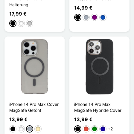
Halterung
14,99 €
17,99 €
Schwarz
Grau
Violett
Saphir
Schwarz
Weiß
Transparent
iPhone 14 Pro Max Cover
iPhone 14 Pro Max
MagSafe Getönt
MagSafe Hybride Cover
13,99 €
13,99 €
+2
Schwarz
Weiß
Grau
Golden
Schwarz
Rot
Grün
Dunkelblau