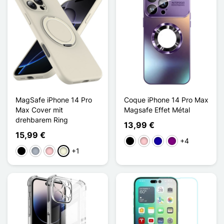
MagSafe iPhone 14 Pro
Coque iPhone 14 Pro Max
Max Cover mit
Magsafe Effet Métal
drehbarem Ring
13,99 €
15,99 €
+4
Schwarz
Pink
Dunkelblau
Violett
+1
Schwarz
Grau
Pink
Beige