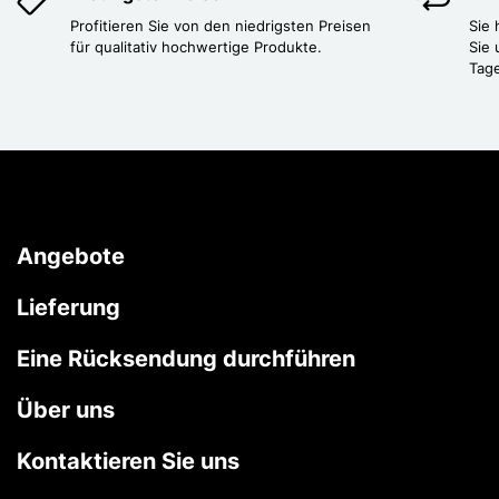
Profitieren Sie von den niedrigsten Preisen
Sie
für qualitativ hochwertige Produkte.
Sie 
Tag
Angebote
Lieferung
Eine Rücksendung durchführen
Über uns
Kontaktieren Sie uns