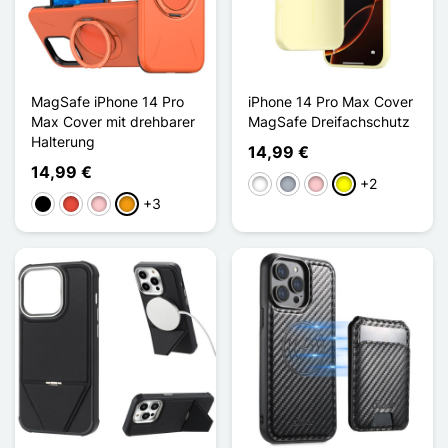
MagSafe iPhone 14 Pro
iPhone 14 Pro Max Cover
Max Cover mit drehbarer
MagSafe Dreifachschutz
Halterung
14,99 €
14,99 €
+2
Weiß
Grau
Pink
Gelb
+3
Schwarz
Rot
Pink
Orange