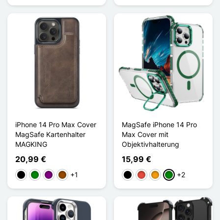
iPhone 14 Pro Max Cover
MagSafe iPhone 14 Pro
MagSafe Kartenhalter
Max Cover mit
MAGKING
Objektivhalterung
20,99 €
15,99 €
+1
+2
Schwarz
Grün
Violett
Braun
Schwarz
Rot
Orange
Grün