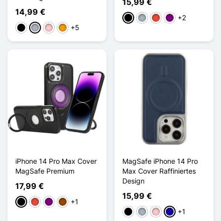
15,99 €
14,99 €
+2
Schwarz
Grau
Rot
Violett
+5
Schwarz
Grau
Pink
Orange
iPhone 14 Pro Max Cover
MagSafe iPhone 14 Pro
MagSafe Premium
Max Cover Raffiniertes
Design
17,99 €
15,99 €
+1
Schwarz
Rot
Violett
Braun
+1
Schwarz
Grau
Pink
Dunkelblau