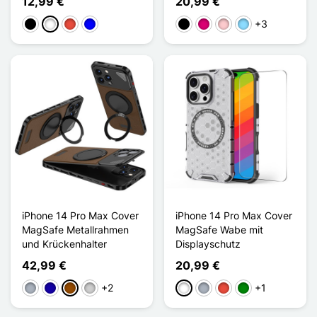
12,99 €
20,99 €
+3
Schwarz
Weiß
Rot
Blau
Schwarz
Magenta
Pink
Hellblau
iPhone 14 Pro Max Cover
iPhone 14 Pro Max Cover
MagSafe Metallrahmen
MagSafe Wabe mit
und Krückenhalter
Displayschutz
42,99 €
20,99 €
+2
+1
Grau
Dunkelblau
Braun
Silber
Weiß
Grau
Rot
Grün