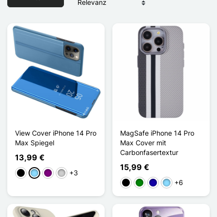
View Cover iPhone 14 Pro
MagSafe iPhone 14 Pro
Max Spiegel
Max Cover mit
Carbonfasertextur
13,99 €
15,99 €
+3
Schwarz
Hellblau
Violett
Silber
+6
Schwarz
Grün
Dunkelblau
Hellblau