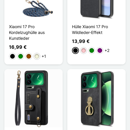
Xiaomi 17 Pro
Hülle Xiaomi 17 Pro
Kordelzughülle aus
Wildleder-Effekt
Kunstleder
13,99 €
16,99 €
+2
Schwarz
Pink
Grün
Violett
+1
Schwarz
Grün
Braun
Beige