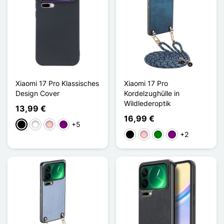
Xiaomi 17 Pro Klassisches
Xiaomi 17 Pro
Design Cover
Kordelzughülle in
Wildlederoptik
13,99 €
16,99 €
+5
Schwarz
Weiß
Pink
Violett
+2
Schwarz
Pink
Grün
Violett