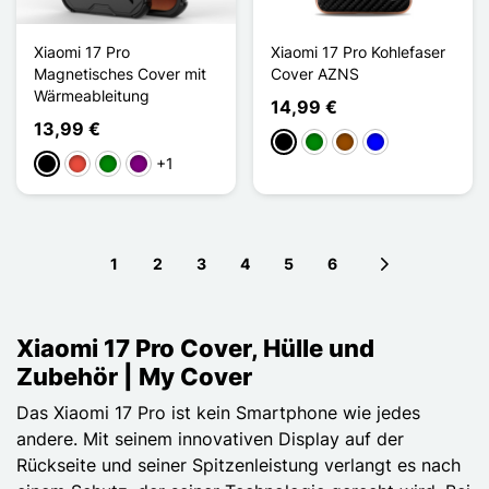
Xiaomi 17 Pro
Xiaomi 17 Pro Kohlefaser
Magnetisches Cover mit
Cover AZNS
Wärmeableitung
14,99 €
13,99 €
Schwarz
Grün
Braun
Blau
+1
Schwarz
Rot
Grün
Violett
1
2
3
4
5
6
Next page
Xiaomi 17 Pro Cover, Hülle und
Zubehör | My Cover
Das Xiaomi 17 Pro ist kein Smartphone wie jedes
andere. Mit seinem innovativen Display auf der
Rückseite und seiner Spitzenleistung verlangt es nach