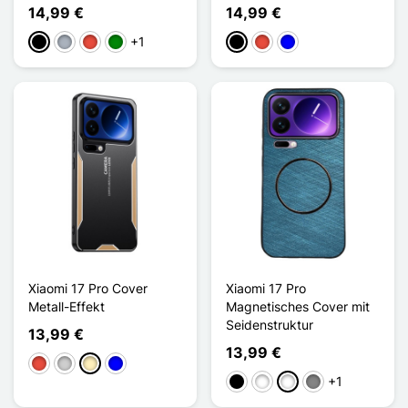
14,99 €
14,99 €
+1
Schwarz
Grau
Rot
Grün
Schwarz
Rot
Blau
Xiaomi 17 Pro Cover
Xiaomi 17 Pro
Metall-Effekt
Magnetisches Cover mit
Seidenstruktur
13,99 €
13,99 €
Rot
Silber
Golden
Blau
+1
Schwarz
Weiß
Bleu Ciel
Gris Titanium