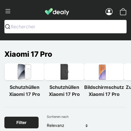
Dealy - Hüllen und Zubehör für Smart
Menu
Rechercher
Xiaomi 17 Pro
Schutzhüllen
Schutzhüllen
Bildschirmschutz
Zu
Xiaomi 17 Pro
Xiaomi 17 Pro
Xiaomi 17 Pro
Sortieren nach
Filter