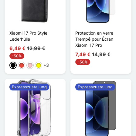
Xiaomi 17 Pro Style
Protection en verre
Lederhülle
Trempé pour Écran
Xiaomi 17 Pro
6,49 €
12,99 €
7,49 €
14,99 €
-50%
-50%
+3
Schwarz
Rot
Pink
Gelb
Expresszustellung
Expresszustellung