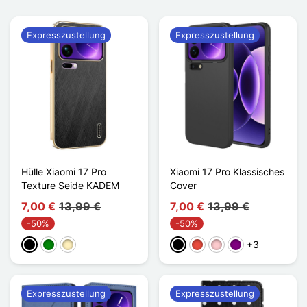
Expresszustellung
Expresszustellung
Hülle Xiaomi 17 Pro
Xiaomi 17 Pro Klassisches
Texture Seide KADEM
Cover
7,00 €
13,99 €
7,00 €
13,99 €
-50%
-50%
+3
Schwarz
Grün
Golden
Schwarz
Rot
Pink
Violett
Expresszustellung
Expresszustellung