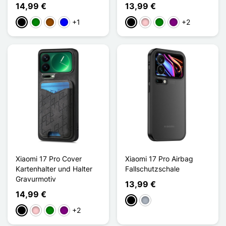
14,99 €
13,99 €
+1
+2
Schwarz
Grün
Braun
Blau
Schwarz
Pink
Grün
Violett
Xiaomi 17 Pro Cover
Xiaomi 17 Pro Airbag
Kartenhalter und Halter
Fallschutzschale
Gravurmotiv
13,99 €
14,99 €
Schwarz
Grau
+2
Schwarz
Pink
Grün
Violett