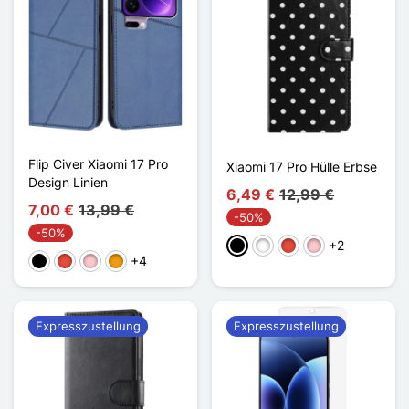
Flip Civer Xiaomi 17 Pro
Xiaomi 17 Pro Hülle Erbse
Design Linien
6,49 €
12,99 €
7,00 €
13,99 €
-50%
-50%
+2
Schwarz
Weiß
Rot
Pink
+4
Schwarz
Rot
Pink
Orange
Expresszustellung
Expresszustellung