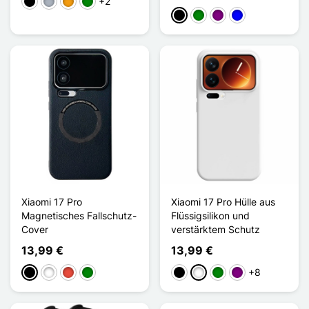
+2
Schwarz
Grau
Orange
Grün
Schwarz
Grün
Violett
Blau
Xiaomi 17 Pro
Xiaomi 17 Pro Hülle aus
Magnetisches Fallschutz-
Flüssigsilikon und
Cover
verstärktem Schutz
13,99 €
13,99 €
+8
Schwarz
Weiß
Rot
Grün
Schwarz
Weiß
Grün
Violett