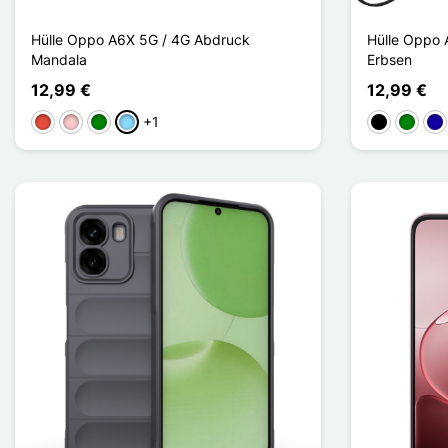
Hülle Oppo A6X 5G / 4G Abdruck
Hülle Oppo 
Mandala
Erbsen
12,99 €
12,99 €
+1
Rot
Pink
Grün
Hellblau
Schwarz
Grün
Dun