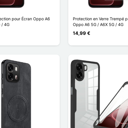
tection pour Écran Oppo A6
Protection en Verre Trempé p
 / 4G
Oppo A6 5G / A6X 5G / 4G
14,99 €