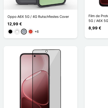
Film de Pro
Oppo A6X 5G / 4G Rutschfestes Cover
5G / A6X 5G
12,99 €
8,99 €
+6
Schwarz
Weiß
Grau
Rot