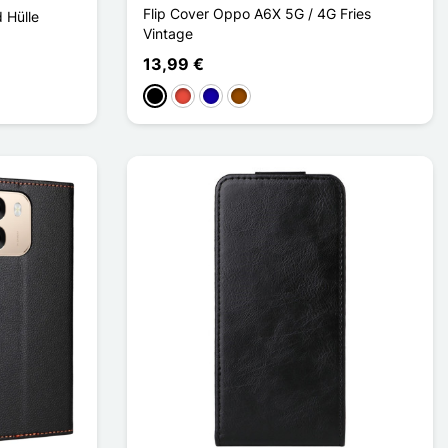
Flip Cover Oppo A6X 5G / 4G Fries
 Hülle
Vintage
13,99 €
Schwarz
Rot
Dunkelblau
Braun