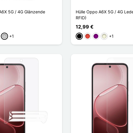
A6X 5G / 4G Glänzende
Hülle Oppo A6X 5G / 4G Leder
RFID)
12,99 €
+1
+1
kelblau
Silber
Schwarz
Rot
Violett
Beige