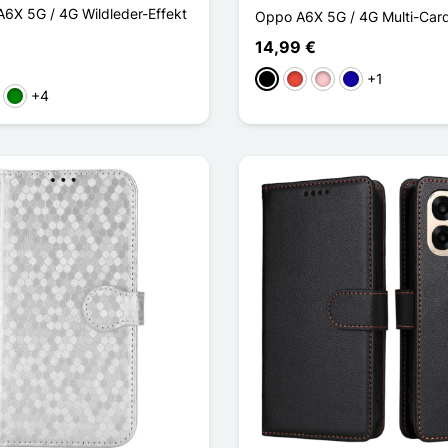
A6X 5G / 4G Wildleder-Effekt
Oppo A6X 5G / 4G Multi-Card
14,99 €
+1
Schwarz
Rot
Pink
Dunkelblau
+4
k
Grün