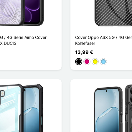
 / 4G Serie Aimo Cover
Cover Oppo A6X 5G / 4G Geh
X DUCIS
Kohlefaser
13,99 €
Schwarz
Magenta
Gelb
Hellblau