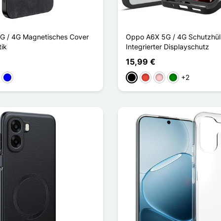
G / 4G Magnetisches Cover
Oppo A6X 5G / 4G Schutzhül
tik
Integrierter Displayschutz
15,99 €
+2
aun
Blau
Schwarz
Rot
Pink
Grün