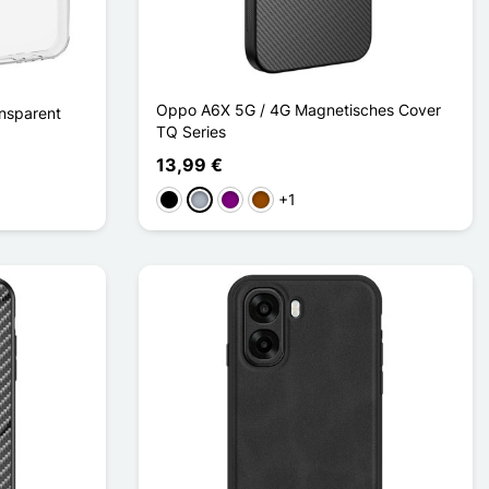
Oppo A6X 5G / 4G Magnetisches Cover
nsparent
TQ Series
13,99 €
+1
Schwarz
Grau
Violett
Braun