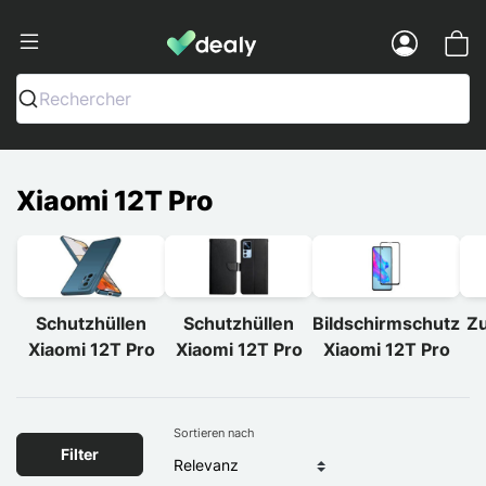
Dealy - Hüllen und Zubehör für Smart
Menu
Rechercher
Xiaomi 12T Pro
Schutzhüllen
Schutzhüllen
Bildschirmschutz
Zu
Xiaomi 12T Pro
Xiaomi 12T Pro
Xiaomi 12T Pro
Sortieren nach
Filter