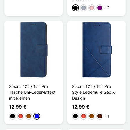
+2
Schwarz
Grau
Pink
Violett
Xiaomi 12T / 12T Pro
Xiaomi 12T / 12T Pro
Tasche Uni-Leder-Effekt
Style Lederhülle Geo X
mit Riemen
Design
12,99 €
12,99 €
+1
Schwarz
Rot
Braun
Blau
Schwarz
Rot
Braun
Dunkelbraun