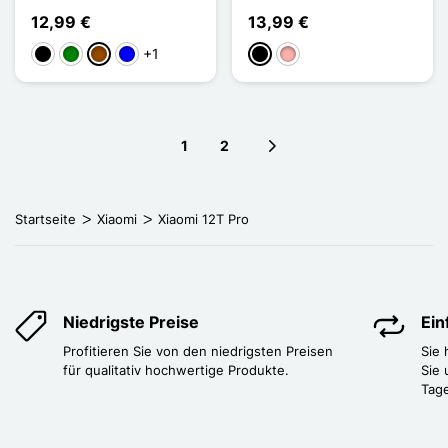
12,99 €
13,99 €
+1
Schwarz
Grün
Braun
Blau
Schwarz
Roségold
1
2
Next page
Startseite
Xiaomi
Xiaomi 12T Pro
Niedrigste Preise
Ei
Profitieren Sie von den niedrigsten Preisen
Sie
für qualitativ hochwertige Produkte.
Sie 
Tag