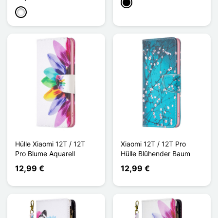
Schwarz
Weiß
Hülle Xiaomi 12T / 12T
Xiaomi 12T / 12T Pro
Pro Blume Aquarell
Hülle Blühender Baum
12,99 €
12,99 €