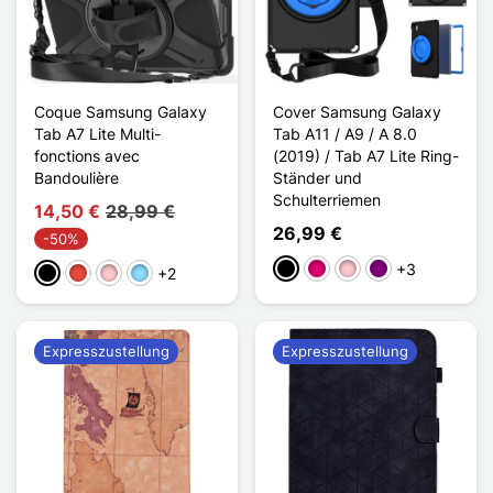
Coque Samsung Galaxy
Cover Samsung Galaxy
Tab A7 Lite Multi-
Tab A11 / A9 / A 8.0
fonctions avec
(2019) / Tab A7 Lite Ring-
Bandoulière
Ständer und
Schulterriemen
14,50 €
28,99 €
26,99 €
-50%
+3
Schwarz
Magenta
Pink
Violett
+2
Schwarz
Rot
Pink
Hellblau
Expresszustellung
Expresszustellung