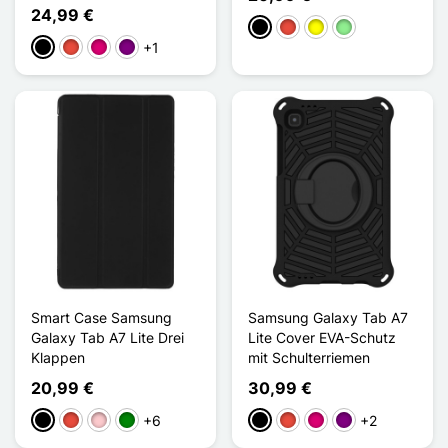
24,99 €
Schwarz
Rot
Gelb
Hellgrün
+1
Schwarz
Rot
Magenta
Violett
Smart Case Samsung
Samsung Galaxy Tab A7
Galaxy Tab A7 Lite Drei
Lite Cover EVA-Schutz
Klappen
mit Schulterriemen
20,99 €
30,99 €
+6
+2
Schwarz
Rot
Pink
Grün
Schwarz
Rot
Magenta
Violett