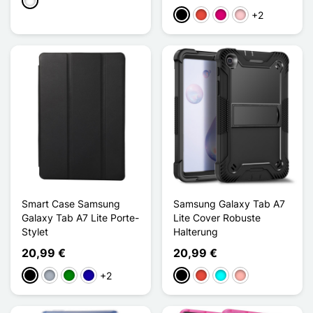
Weiß
+2
Schwarz
Rot
Magenta
Pink
Smart Case Samsung
Samsung Galaxy Tab A7
Galaxy Tab A7 Lite Porte-
Lite Cover Robuste
Stylet
Halterung
20,99 €
20,99 €
+2
Schwarz
Grau
Grün
Dunkelblau
Schwarz
Rot
Cyan
Roségold