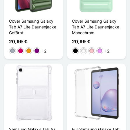
Cover Samsung Galaxy
Cover Samsung Galaxy
Tab A7 Lite Daunenjacke
Tab A7 Lite Daunenjacke
Gefärbt
Monochrom
20,99 €
20,99 €
+2
+2
Grau
Magenta
Orange
Violett
Schwarz
Weiß
Pink
Hellviolett
Samsung Galaxy Tab A7
Für Samsung Galaxy Tab