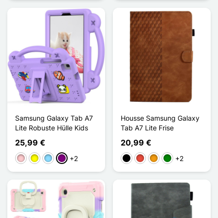
Samsung Galaxy Tab A7
Housse Samsung Galaxy
Lite Robuste Hülle Kids
Tab A7 Lite Frise
25,99 €
20,99 €
+2
+2
Pink
Gelb
Hellblau
Violett
Schwarz
Rot
Orange
Grün