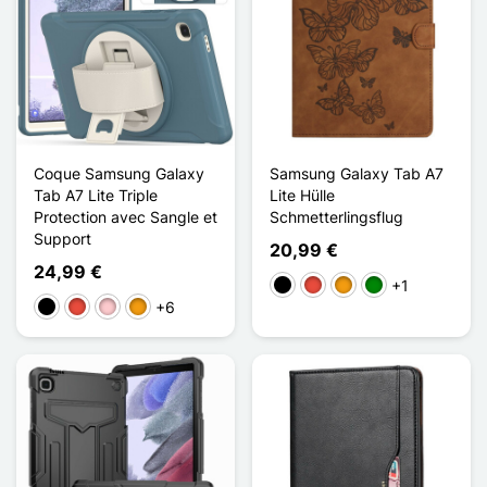
Coque Samsung Galaxy
Samsung Galaxy Tab A7
Tab A7 Lite Triple
Lite Hülle
Protection avec Sangle et
Schmetterlingsflug
Support
20,99 €
24,99 €
+1
Schwarz
Rot
Orange
Grün
+6
Schwarz
Rot
Pink
Orange