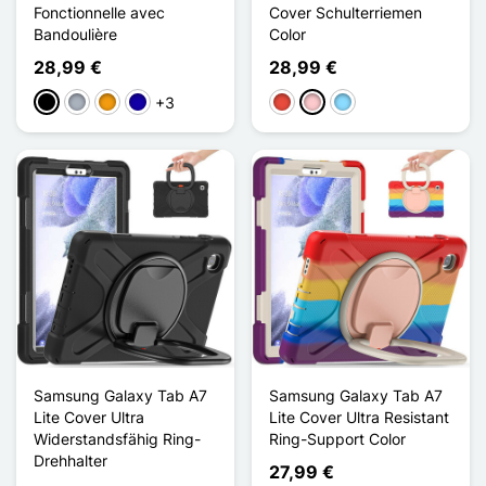
Fonctionnelle avec
Cover Schulterriemen
Bandoulière
Color
28,99 €
28,99 €
+3
Schwarz
Grau
Orange
Dunkelblau
Rot
Pink
Hellblau
Samsung Galaxy Tab A7
Samsung Galaxy Tab A7
Lite Cover Ultra
Lite Cover Ultra Resistant
Widerstandsfähig Ring-
Ring-Support Color
Drehhalter
27,99 €