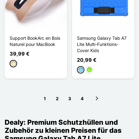
Support BookArc en Bois
Samsung Galaxy Tab A7
Naturel pour MacBook
Lite Multi-Funktions-
Cover Kids
39,99 €
20,99 €
Holz - Hellbraun
Hellblau
Apfelgrün
1
2
3
4
Next page
Dealy: Premium Schutzhüllen und
Zubehör zu kleinen Preisen für das
Samsung Galaxy Tab A7 Lite