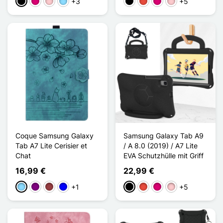
+3
+5
Schwarz
Magenta
Pink
Hellblau
Schwarz
Rot
Magenta
Pink
Coque Samsung Galaxy
Samsung Galaxy Tab A9
Tab A7 Lite Cerisier et
/ A 8.0 (2019) / A7 Lite
Chat
EVA Schutzhülle mit Griff
16,99 €
22,99 €
+1
+5
Hellblau
Violett
Dunkelrot
Blau
Schwarz
Rot
Magenta
Pink