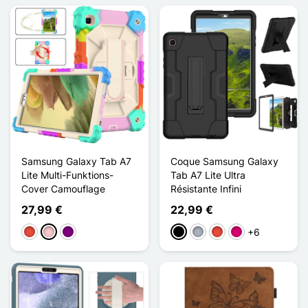
Samsung Galaxy Tab A7
Coque Samsung Galaxy
Lite Multi-Funktions-
Tab A7 Lite Ultra
Cover Camouflage
Résistante Infini
27,99 €
22,99 €
+6
Rot
Pink
Violett
Schwarz
Grau
Rot
Magenta