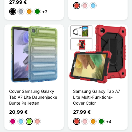
27,99 €
Rot
Pink
Hellblau
+3
Schwarz
Grau
Orange
Grün
Cover Samsung Galaxy
Samsung Galaxy Tab A7
Tab A7 Lite Daunenjacke
Lite Multi-Funktions-
Bunte Pailletten
Cover Color
20,99 €
27,99 €
+4
Magenta
Hellblau
Apfelgrün
Roségold
Rot
Pink
Orange
Grün