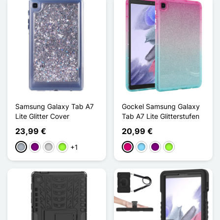
Samsung Galaxy Tab A7
Gockel Samsung Galaxy
Lite Glitter Cover
Tab A7 Lite Glitterstufen
23,99 €
20,99 €
+1
Grau
Violett
Silber
Apfelgrün
Magenta
Hellblau
Violett
Apfelgrün