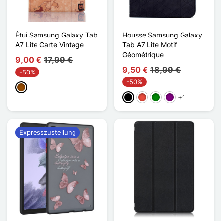
Étui Samsung Galaxy Tab
Housse Samsung Galaxy
A7 Lite Carte Vintage
Tab A7 Lite Motif
Géométrique
9,00 €
17,99 €
9,50 €
18,99 €
-50%
-50%
Braun
+1
Schwarz
Rot
Grün
Violett
Expresszustellung