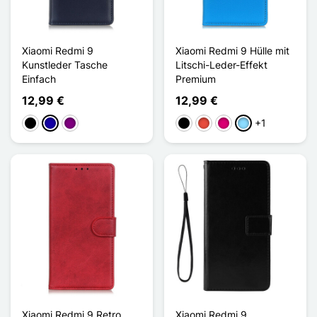
Xiaomi Redmi 9
Xiaomi Redmi 9 Hülle mit
Kunstleder Tasche
Litschi-Leder-Effekt
Einfach
Premium
12,99 €
12,99 €
+1
Schwarz
Dunkelblau
Violett
Schwarz
Rot
Magenta
Hellblau
Xiaomi Redmi 9 Retro
Xiaomi Redmi 9