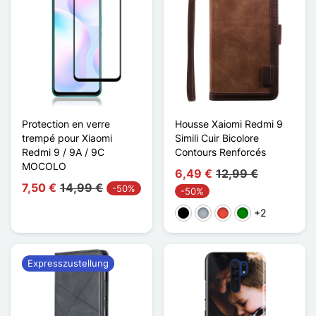
Protection en verre
Housse Xaiomi Redmi 9
trempé pour Xiaomi
Simili Cuir Bicolore
Redmi 9 / 9A / 9C
Contours Renforcés
MOCOLO
6,49 €
12,99 €
7,50 €
14,99 €
-50%
-50%
+2
Schwarz
Grau
Rot
Grün
Expresszustellung