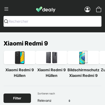
Dealy - Hüllen und Zubehör für Smart
Menu
Rechercher
Xiaomi Redmi 9
Xiaomi Redmi 9
Xiaomi Redmi 9
Bildschirmschutz
Zu
Hüllen
Hüllen
Xiaomi Redmi 9
Sortieren nach
Filter