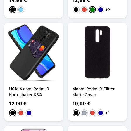
14,99 €
12,99 €
+3
Schwarz
Hellblau
Schwarz
Rot
Grün
Dunkelblau
Hülle Xiaomi Redmi 9
Xiaomi Redmi 9 Glitter
Kartenhalter KSQ
Matte Cover
12,99 €
10,99 €
+1
Schwarz
Rot
Dunkelblau
Schwarz
Grau
Rot
Dunkelblau