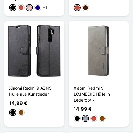
+1
Schwarz
Rot
Pink
Dunkelblau
Rot
Dunkelbraun
Xiaomi Redmi 9 AZNS
Xiaomi Redmi 9
Hülle aus Kunstleder
LC.IMEEKE Hülle in
Lederoptik
14,99 €
14,99 €
Schwarz
Braun
Schwarz
Grau
Rot
Braun