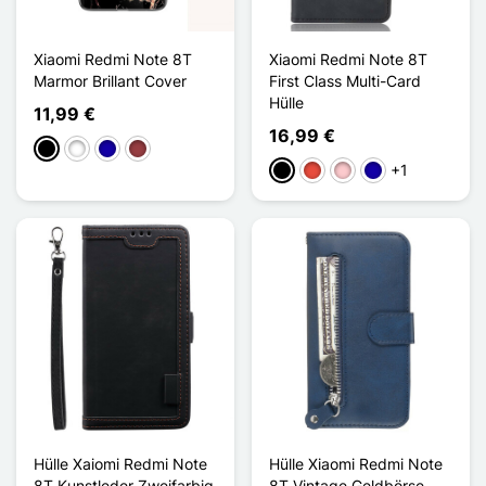
Xiaomi Redmi Note 8T
Xiaomi Redmi Note 8T
Marmor Brillant Cover
First Class Multi-Card
Hülle
11,99 €
16,99 €
Schwarz
Weiß
Dunkelblau
Dunkelrot
+1
Schwarz
Rot
Pink
Dunkelblau
Hülle Xaiomi Redmi Note
Hülle Xiaomi Redmi Note
8T Kunstleder Zweifarbig
8T Vintage Geldbörse