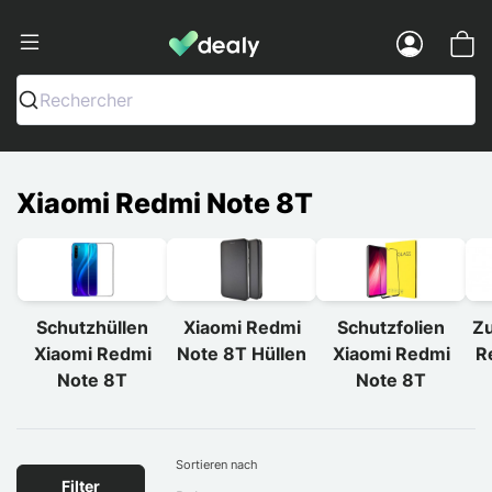
Dealy - Hüllen und Zubehör für Smart
Menu
Rechercher
Xiaomi Redmi Note 8T
Schutzhüllen
Xiaomi Redmi
Schutzfolien
Zu
Xiaomi Redmi
Note 8T Hüllen
Xiaomi Redmi
R
Note 8T
Note 8T
Sortieren nach
Filter