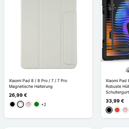
Xiaomi Pad 8 / 8 Pro / 7 / 7 Pro
Xiaomi Pad 8
Magnetische Halterung
Robuste Hül
Schultergurt
26,99 €
33,99 €
+2
Schwarz
Weiß
Pink
Grün
Schwarz
Rot
Pin