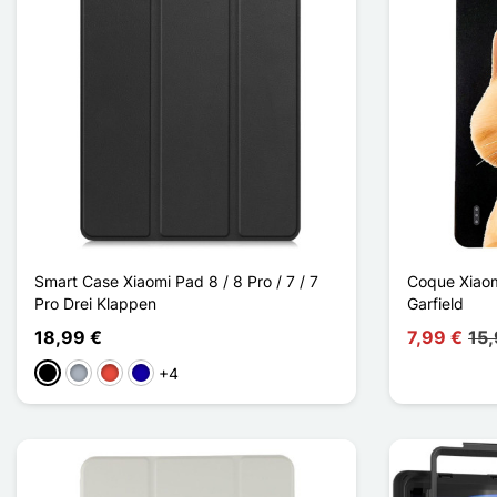
Smart Case Xiaomi Pad 8 / 8 Pro / 7 / 7
Coque Xiaom
Pro Drei Klappen
Garfield
18,99 €
7,99 €
15,
+4
Schwarz
Grau
Rot
Dunkelblau