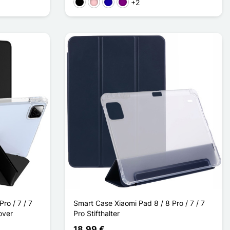
+2
Schwarz
Pink
Dunkelblau
Violett
ro / 7 / 7
Smart Case Xiaomi Pad 8 / 8 Pro / 7 / 7
over
Pro Stifthalter
18,99 €