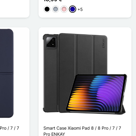
+5
Schwarz
Grau
Pink
Dunkelblau
ro / 7 / 7
Smart Case Xiaomi Pad 8 / 8 Pro / 7 / 7
Pro ENKAY