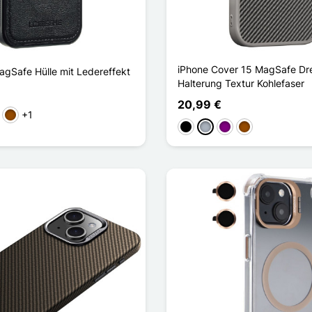
iPhone Cover 15 MagSafe Dr
agSafe Hülle mit Ledereffekt
Halterung Textur Kohlefaser
20,99 €
+1
ün
Braun
Schwarz
Grau
Violett
Braun