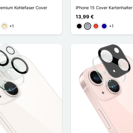
remium Kohlefaser Cover
iPhone 15 Cover Kartenhalter
13,99 €
+1
+1
ber
Golden
Schwarz
Grau
Rot
Dunkelblau