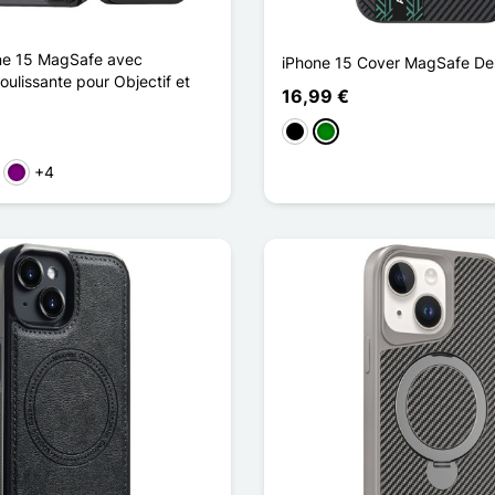
ne 15 MagSafe avec
iPhone 15 Cover MagSafe De
oulissante pour Objectif et
16,99 €
Schwarz
Grün
+4
ün
Violett